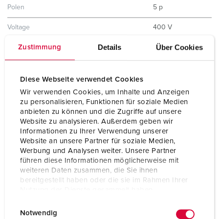
Polen
5 p
Voltage
400 V
Details
Über Cookies
Zustimmung
Uurstand
6 h
Hertz
50-60 Hz
Diese Webseite verwendet Cookies
Beschermingsgraad
IP44
Wir verwenden Cookies, um Inhalte und Anzeigen
zu personalisieren, Funktionen für soziale Medien
Aanrakingsveiligheid
Nee
anbieten zu können und die Zugriffe auf unsere
Website zu analysieren. Außerdem geben wir
Gewicht
280 g
Informationen zu Ihrer Verwendung unserer
Website an unsere Partner für soziale Medien,
Certificeringen
EAC
Werbung und Analysen weiter. Unsere Partner
führen diese Informationen möglicherweise mit
weiteren Daten zusammen, die Sie ihnen
bereitgestellt haben oder die sie im Rahmen Ihrer
Nutzung der Dienste gesammelt haben.
E
Datenschutzerklärung
Impressum
Notwendig
i