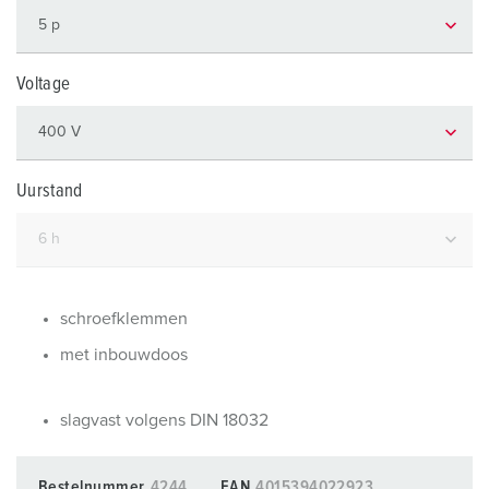
Voltage
Uurstand
schroefklemmen
met inbouwdoos
slagvast volgens DIN 18032
Bestelnummer
4244
EAN
4015394022923