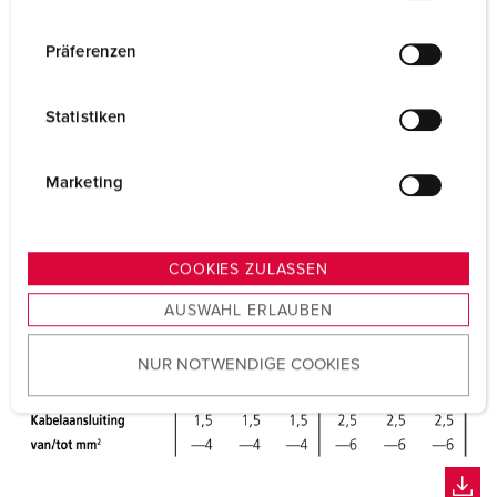
n
w
Präferenzen
i
l
Statistiken
l
i
g
Marketing
u
n
g
COOKIES ZULASSEN
s
AUSWAHL ERLAUBEN
a
u
NUR NOTWENDIGE COOKIES
s
w
a
h
l