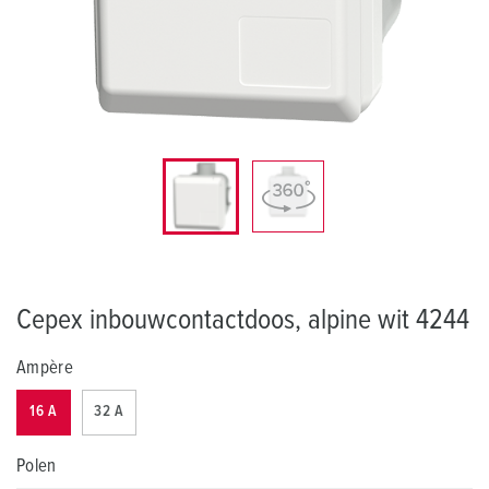
Cepex inbouwcontactdoos, alpine wit 4244
Ampère
16 A
32 A
Polen