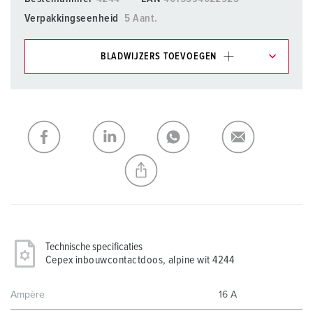
Verpakkingseenheid
5 Aant.
BLADWIJZERS TOEVOEGEN
Onze producten kunt u in het gedeelte
verlanglijstje/winkelmand in verschillende lijsten beheren.
Mijn lijst
(0)
TOEVOEGEN
NIEUW LIJST MAKEN
Technische specificaties
Cepex inbouwcontactdoos, alpine wit 4244
Ampère
16 A