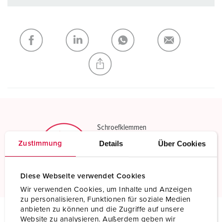
Onze producten kunt u in het gedeelte
verlanglijstje/winkelmand in verschillende lijsten beheren.
Mijn lijst
(0)
TOEVOEGEN
NIEUW LIJST MAKEN
Schroefklemmen
Standaard schroefklemmen
Details
Über Cookies
Zustimmung
Meer informatie
Diese Webseite verwendet Cookies
Wir verwenden Cookies, um Inhalte und Anzeigen
zu personalisieren, Funktionen für soziale Medien
anbieten zu können und die Zugriffe auf unsere
Website zu analysieren. Außerdem geben wir