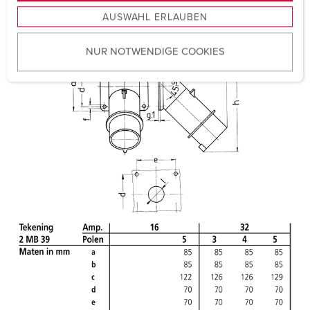
Certificeringen
VDE
s
EAC
AUSWAHL ERLAUBEN
a
u
NUR NOTWENDIGE COOKIES
s
w
a
h
l