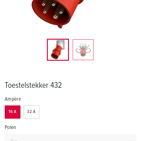
Toestelstekker 432
Ampère
16 A
32 A
Polen