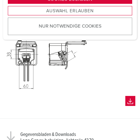
s
AUSWAHL ERLAUBEN
a
u
NUR NOTWENDIGE COOKIES
s
w
a
h
l
Gegevensbladen & Downloads