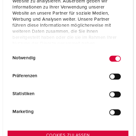
Website zu analysieren. Außerdem geben wir
Mijn lijst
(0)
TOEVOEGEN
Informationen zu Ihrer Verwendung unserer
Website an unsere Partner für soziale Medien,
NIEUW LIJST MAKEN
Werbung und Analysen weiter. Unsere Partner
führen diese Informationen möglicherweise mit
weiteren Daten zusammen, die Sie ihnen
bereitgestellt haben oder die sie im Rahmen Ihrer
Nutzung der Dienste gesammelt haben.
E
Datenschutzerklärung
Impressum
Technische specificaties
Notwendig
Lege Cepex-behuizing, lichtgrijs 4370
i
n
w
Präferenzen
i
l
Statistiken
l
i
g
Marketing
u
n
g
COOKIES ZULASSEN