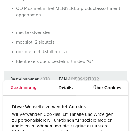
CO Plus niet in het MENNEKES-productassortiment
opgenomen
met tekstvenster
met slot, 2 sleutels
ook met gelijksluitend slot
Identieke sloten: bestelnr. + index “G”
Bestelnummer
4370
EAN
4015394217022
Details
Über Cookies
Verpakkingseenheid
5 Aant.
Zustimmung
BLADWIJZERS TOEVOEGEN
Diese Webseite verwendet Cookies
Wir verwenden Cookies, um Inhalte und Anzeigen
Onze producten kunt u in het gedeelte
zu personalisieren, Funktionen für soziale Medien
verlanglijstje/winkelmand in verschillende lijsten beheren.
anbieten zu können und die Zugriffe auf unsere