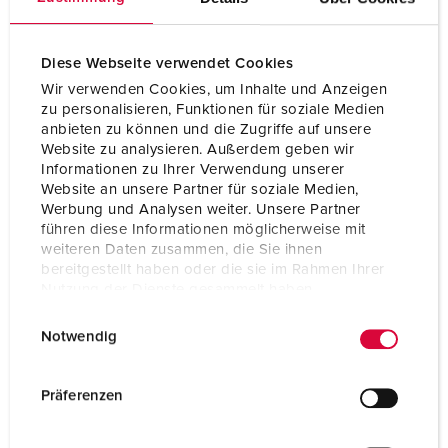
Diese Webseite verwendet Cookies
Wir verwenden Cookies, um Inhalte und Anzeigen
zu personalisieren, Funktionen für soziale Medien
anbieten zu können und die Zugriffe auf unsere
Website zu analysieren. Außerdem geben wir
Informationen zu Ihrer Verwendung unserer
Website an unsere Partner für soziale Medien,
Werbung und Analysen weiter. Unsere Partner
führen diese Informationen möglicherweise mit
weiteren Daten zusammen, die Sie ihnen
bereitgestellt haben oder die sie im Rahmen Ihrer
Nutzung der Dienste gesammelt haben.
E
Datenschutzerklärung
Impressum
Notwendig
i
n
w
Präferenzen
i
l