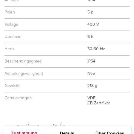
Ampère
16 A
Polen
5 p
Voltage
400 V
Uurstand
6 h
Hertz
50-60 Hz
Beschermingsgraad
IP54
Aanrakingsveiligheid
Nee
Gewicht
218 g
Certificeringen
VDE
CB Zertifikat
Details
Über Cookies
Zustimmung