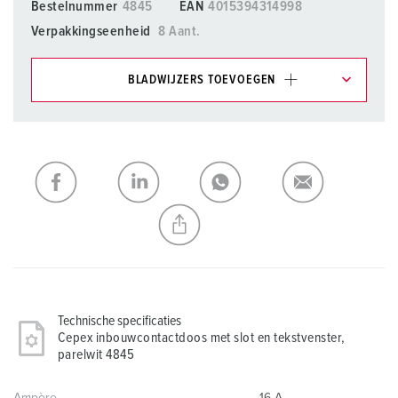
Bestelnummer
4845
EAN
4015394314998
Verpakkingseenheid
8 Aant.
BLADWIJZERS TOEVOEGEN
Onze producten kunt u in het gedeelte
verlanglijstje/winkelmand in verschillende lijsten beheren.
Mijn lijst
(0)
TOEVOEGEN
NIEUW LIJST MAKEN
Technische specificaties
Cepex inbouwcontactdoos met slot en tekstvenster,
parelwit 4845