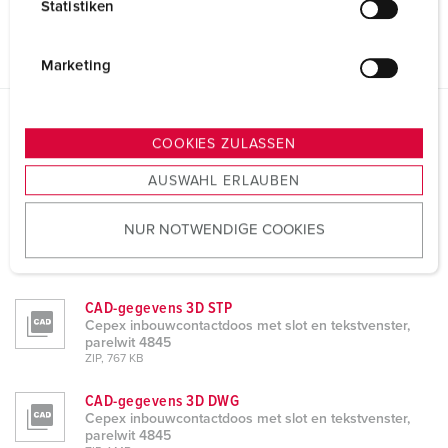
Statistiken
l
i
g
Marketing
u
n
g
Gegevensbladen & Downloads
COOKIES ZULASSEN
Cepex inbouwcontactdoos met slot en tekstvenster,
s
parelwit 4845
AUSWAHL ERLAUBEN
a
u
Product info
NUR NOTWENDIGE COOKIES
s
Cepex inbouwcontactdoos met slot en tekstvenster,
parelwit 4845
w
PDF, 473 KB
a
h
CAD-gegevens 3D STP
Cepex inbouwcontactdoos met slot en tekstvenster,
l
parelwit 4845
ZIP, 767 KB
CAD-gegevens 3D DWG
Cepex inbouwcontactdoos met slot en tekstvenster,
parelwit 4845