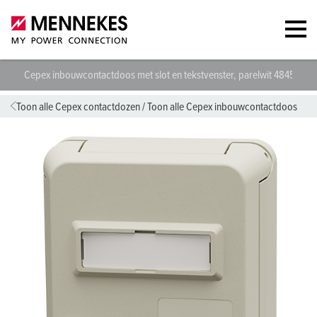
Cepex inbouwcontactdoos met slot en tekstvenster, parelwit 4845
T
Toon alle Cepex contactdozen
/
Toon alle Cepex inbouwcontactdoos