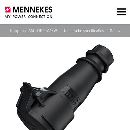
Koppeling AM-TOP® 514SW
Technische specificaties
Gegevensbl