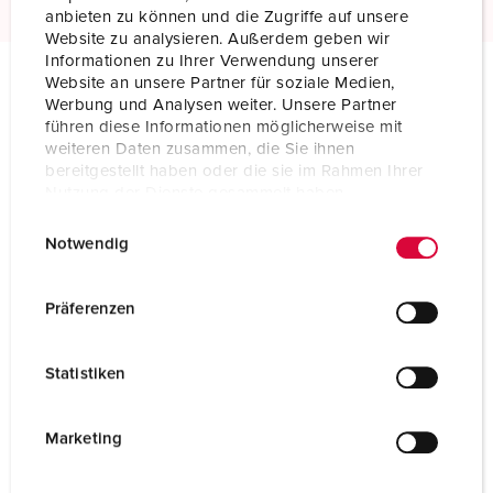
anbieten zu können und die Zugriffe auf unsere
Website zu analysieren. Außerdem geben wir
Informationen zu Ihrer Verwendung unserer
Website an unsere Partner für soziale Medien,
Werbung und Analysen weiter. Unsere Partner
Technische specificaties
führen diese Informationen möglicherweise mit
Koppeling AM-TOP® 514SW
weiteren Daten zusammen, die Sie ihnen
bereitgestellt haben oder die sie im Rahmen Ihrer
Ampère
16 A
Nutzung der Dienste gesammelt haben.
E
Datenschutzerklärung
Impressum
Polen
4 p
Notwendig
i
Voltage
400 V
n
w
Präferenzen
Uurstand
6 h
i
l
Hertz
50-60 Hz
Statistiken
l
Aansluittechniek
schroefklemmen
i
g
Marketing
Contacten
standaard
u
n