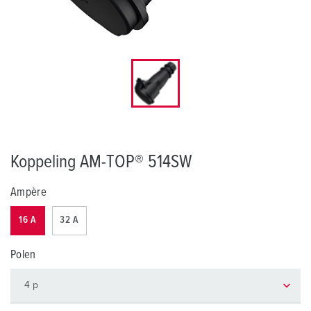
Koppeling AM-TOP® 514SW
Ampère
16 A
32 A
Polen