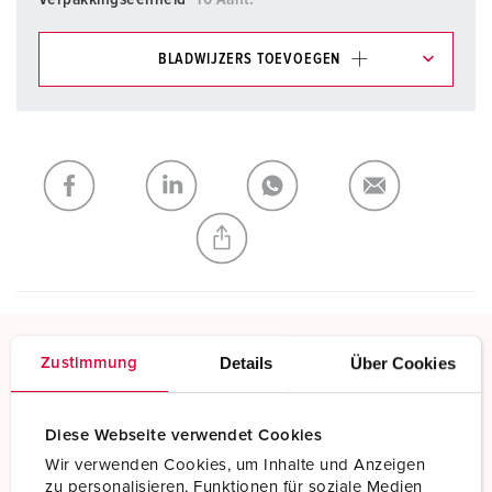
BLADWIJZERS TOEVOEGEN
Onze producten kunt u in het gedeelte
verlanglijstje/winkelmand in verschillende lijsten beheren.
Mijn lijst
(0)
TOEVOEGEN
NIEUW LIJST MAKEN
Details
Über Cookies
Zustimmung
Schroefklemmen
Standaard schroefklemmen
Diese Webseite verwendet Cookies
Meer informatie
Wir verwenden Cookies, um Inhalte und Anzeigen
zu personalisieren, Funktionen für soziale Medien