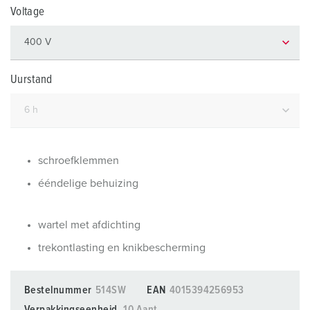
Voltage
Uurstand
schroefklemmen
ééndelige behuizing
wartel met afdichting
trekontlasting en knikbescherming
Bestelnummer
514SW
EAN
4015394256953
Verpakkingseenheid
10 Aant.