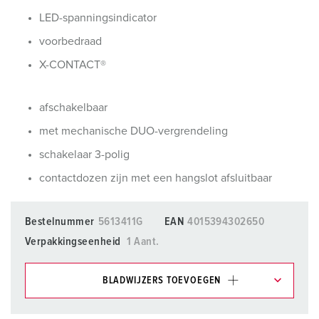
LED-spanningsindicator
voorbedraad
X-CONTACT®
afschakelbaar
met mechanische DUO-vergrendeling
schakelaar 3-polig
contactdozen zijn met een hangslot afsluitbaar
Bestelnummer
5613411G
EAN
4015394302650
Verpakkingseenheid
1 Aant.
BLADWIJZERS TOEVOEGEN
Onze producten kunt u in het gedeelte