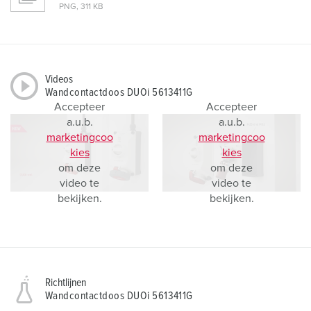
PNG, 311 KB
Videos
Wandcontactdoos DUOi 5613411G
Accepteer
Accepteer
a.u.b.
a.u.b.
marketingcoo
marketingcoo
kies
kies
om deze
om deze
video te
video te
bekijken.
bekijken.
Richtlijnen
Wandcontactdoos DUOi 5613411G