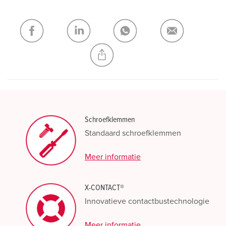
verlanglijstje/winkelmand in verschillende lijsten beheren.
Mijn lijst
(0)
TOEVOEGEN
NIEUW LIJST MAKEN
Schroefklemmen
Standaard schroefklemmen
Meer informatie
X-CONTACT®
Innovatieve contactbustechnologie
Meer informatie