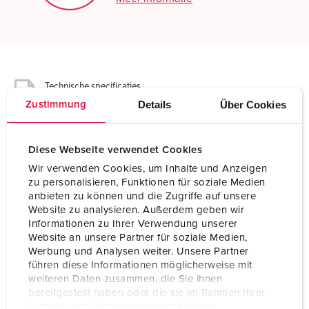
Technische specificaties
Wandcontactdoos DUOi 5613411G
Details
Über Cookies
Zustimmung
Ampère
32 A
Diese Webseite verwendet Cookies
Polen
4 p
Wir verwenden Cookies, um Inhalte und Anzeigen
zu personalisieren, Funktionen für soziale Medien
Voltage
440-460 V
anbieten zu können und die Zugriffe auf unsere
Website zu analysieren. Außerdem geben wir
Uurstand
11 h
Informationen zu Ihrer Verwendung unserer
Website an unsere Partner für soziale Medien,
Hertz
60 Hz
Werbung und Analysen weiter. Unsere Partner
führen diese Informationen möglicherweise mit
Aansluittechniek
schroefklemmen
weiteren Daten zusammen, die Sie ihnen
bereitgestellt haben oder die sie im Rahmen Ihrer
Contacten
X-CONTACT®
Nutzung der Dienste gesammelt haben.