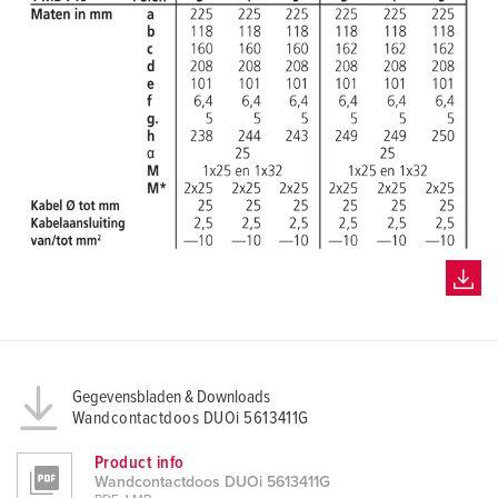
h
l
Gegevensbladen & Downloads
Wandcontactdoos DUOi 5613411G
Product info
Wandcontactdoos DUOi 5613411G