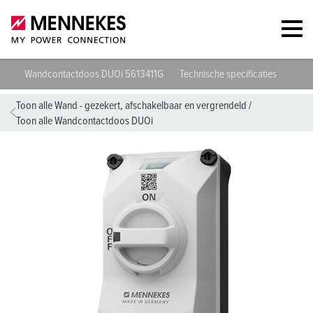
Wandcontactdoos DUOi 5613411G
Technische specificaties
Gege
Toon alle Wand - gezekert, afschakelbaar en vergrendeld
/
Toon alle Wandcontactdoos DUOi