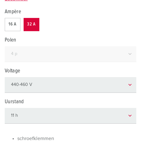
Ampère
16 A
32 A
Polen
Voltage
Uurstand
schroefklemmen