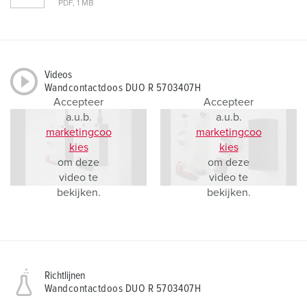
PDF, 1 MB
Videos
Wandcontactdoos DUO R 5703407H
Accepteer
Accepteer
a.u.b.
a.u.b.
marketingcoo
marketingcoo
kies
kies
om deze
om deze
video te
video te
bekijken.
bekijken.
Richtlijnen
Wandcontactdoos DUO R 5703407H