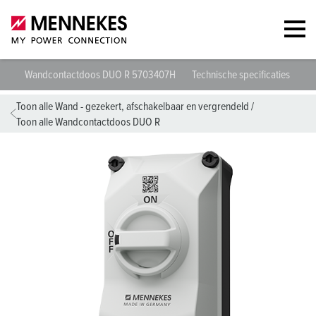
Wandcontactdoos DUO R 5703407H
Technische specificaties
Ge
Toon alle Wand - gezekert, afschakelbaar en vergrendeld
/
Toon alle Wandcontactdoos DUO R