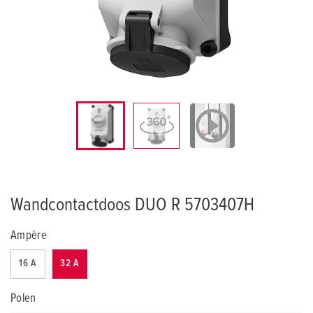
Wandcontactdoos DUO R 5703407H
Ampère
16 A
32 A
Polen