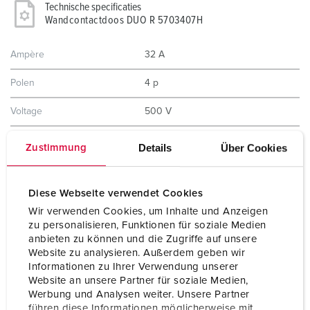
Technische specificaties
Wandcontactdoos DUO R 5703407H
Ampère
32 A
Polen
4 p
Voltage
500 V
Uurstand
7 h
Details
Über Cookies
Zustimmung
Hertz
50-60 Hz
Diese Webseite verwendet Cookies
Aansluittechniek
schroefklemmen
Wir verwenden Cookies, um Inhalte und Anzeigen
Contacten
vernikkelde contacten
zu personalisieren, Funktionen für soziale Medien
X-CONTACT®
anbieten zu können und die Zugriffe auf unsere
hittebestendig binnenwerk
Website zu analysieren. Außerdem geben wir
Informationen zu Ihrer Verwendung unserer
Beschermingsgraad
IP44
Website an unsere Partner für soziale Medien,
Werbung und Analysen weiter. Unsere Partner
Behuizing materiaal
Kunststof
führen diese Informationen möglicherweise mit