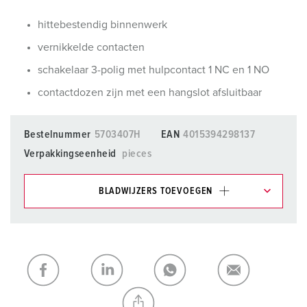
hittebestendig binnenwerk
vernikkelde contacten
schakelaar 3-polig met hulpcontact 1 NC en 1 NO
contactdozen zijn met een hangslot afsluitbaar
Bestelnummer
5703407H
EAN
4015394298137
Verpakkingseenheid
pieces
BLADWIJZERS TOEVOEGEN
Onze producten kunt u in het gedeelte
verlanglijstje/winkelmand in verschillende lijsten beheren.
Mijn lijst
(0)
TOEVOEGEN
NIEUW LIJST MAKEN