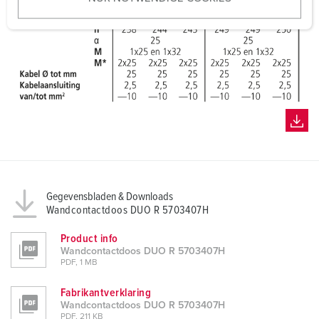
s
w
a
h
l
Gegevensbladen & Downloads
Wandcontactdoos DUO R 5703407H
Product info
Wandcontactdoos DUO R 5703407H
PDF, 1 MB
Fabrikantverklaring
Wandcontactdoos DUO R 5703407H
PDF, 211 KB