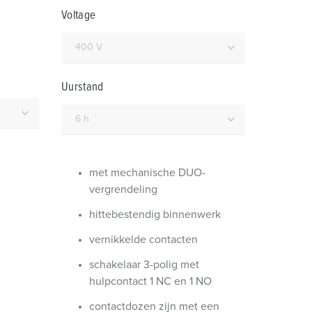
randweer en rampenhulpverlening
Voltage
oor containers
ucten
ampings
Uurstand
M volgens de norm voor defensiematerieel
venementtechniek
met mechanische DUO-
vergrendeling
hittebestendig binnenwerk
vernikkelde contacten
schakelaar 3-polig met
hulpcontact 1 NC en 1 NO
contactdozen zijn met een