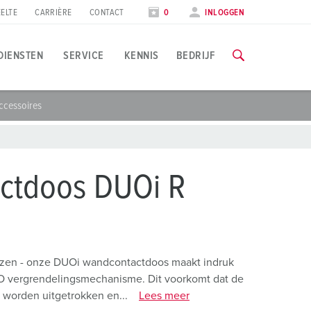
ELTE
CARRIÈRE
CONTACT
0
INLOGGEN
DIENSTEN
SERVICE
KENNIS
BEDRIJF
ccessoires
oepassingsspecifiek
rainingen & scholingen
eurzen & data
lle informatie over onze trainingen en fabrieksbezoeken vind
evensmiddelenindustrie
eursdata
ctdoos DUOi R
indenergie
NAAR DE TRAININGEN
utomobielindustrie
ogistieke centra
zen - onze DUOi wandcontactdoos maakt indruk
UO vergrendelingsmechanisme. Dit voorkomt dat de
atacenters
 worden uitgetrokken en...
Lees meer