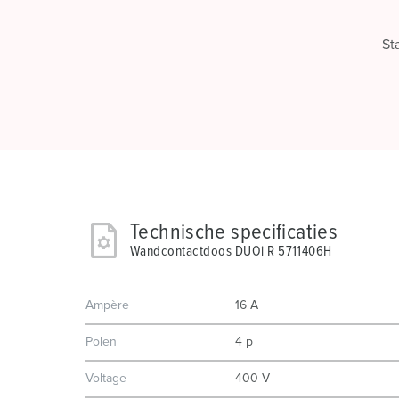
St
Technische specificaties
Wandcontactdoos DUOi R 5711406H
Ampère
16 A
Polen
4 p
Voltage
400 V