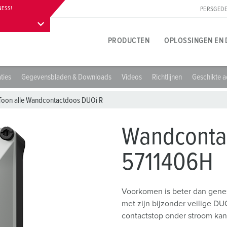
NESS!
PERSGEDE
PRODUCTEN
OPLOSSINGEN EN 
ties
Gegevensbladen & Downloads
Videos
Richtlijnen
Geschikte a
Productspecifiek
Innovatieve oplossingen
Contactpersoon
Over MENNEKES productoplossingen
Persgedeelte
T
T
B
Toon alle Wandcontactdoos DUOi R
A
Contactdozen
Referenties
Contact ter plaatse
Vragen en antwoorden
Contactpersoon en informatie
L
B
Wandconta
Stekkers
Internationale contacten
Materialen
W
5711406H
Carrière
Koppelingen
Aansluittechnieken
A
Werken bij MENNEKES
Verlengsnoer
Contacthultechnologie
L
Voorkomen is beter dan gene
met zijn bijzonder veilige D
Contactdooscombinaties
Begrippen
D
contactstop onder stroom kan