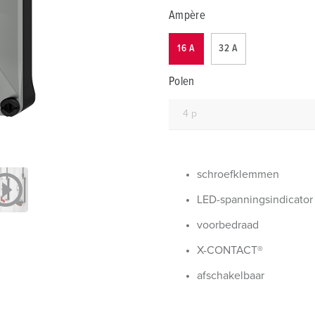
SCHUKO® en contactmateriaal met beschermingscontact
B
Ampère
Data-/netwerktechniek
V
16 A
32 A
Producten met uitgebreide uitvoeringen en aanvullende prod
C
Polen
Overige producten en toebehoren
T
E
schroefklemmen
LED-spanningsindicator
voorbedraad
X-CONTACT®
afschakelbaar