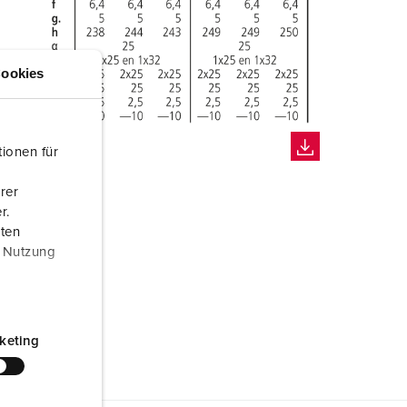
ookies
ionen für
rer
r.
aten
r Nutzung
keting