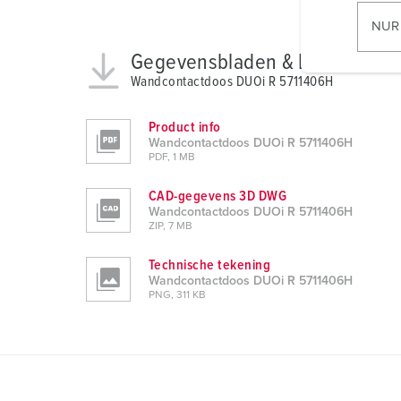
l
NUR
l
Gegevensbladen & Downloads
i
Wandcontactdoos DUOi R 5711406H
g
u
Product info
n
Wandcontactdoos DUOi R 5711406H
g
PDF, 1 MB
s
a
CAD-gegevens 3D DWG
Wandcontactdoos DUOi R 5711406H
u
ZIP, 7 MB
s
w
Technische tekening
a
Wandcontactdoos DUOi R 5711406H
PNG, 311 KB
h
l