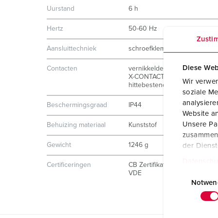
Uurstand
6 h
Hertz
50-60 Hz
Zusti
Aansluittechniek
schroefklemmen
Diese Web
Contacten
vernikkelde contacten
X-CONTACT®
Wir verwen
hittebestendig binnenwerk
soziale Me
analysier
Beschermingsgraad
IP44
Website an
Unsere Par
Behuizing materiaal
Kunststof
zusammen, 
Gewicht
1246 g
der Diens
Datenschu
Certificeringen
CB Zertifikat
E
VDE
i
Notwen
n
w
i