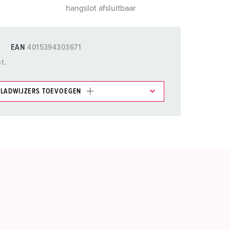
hangslot afsluitbaar
EAN
4015394303671
t.
LADWIJZERS TOEVOEGEN
et gedeelte verlanglijstje/winkelmand in
n.
TOEVOEGEN
NIEUW LIJST MAKEN