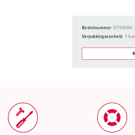
Bestelnummer
5711406H
Verpakkingseenheid
1 Aan
B
Onze producten kunt u in h
verschillende lijsten behere
Mijn lijst
(0)