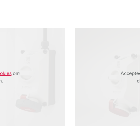
okies
om
Acceptee
n.
d