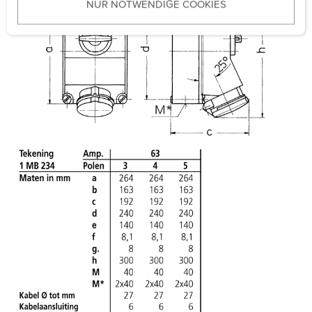
NUR NOTWENDIGE COOKIES
s
w
a
h
l