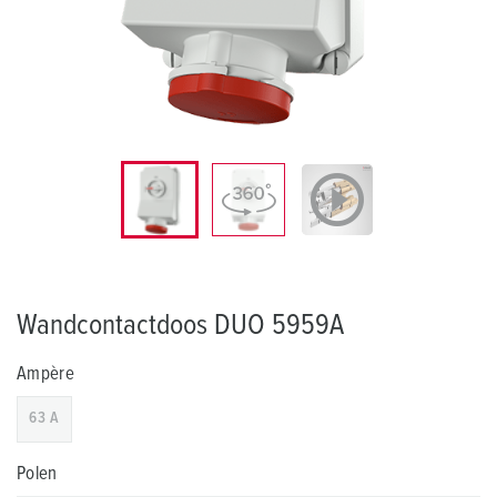
Wandcontactdoos DUO 5959A
Ampère
63 A
Polen