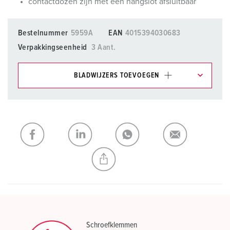
contactdozen zijn met een hangslot afsluitbaar
Bestelnummer
5959A
EAN
4015394030683
Verpakkingseenheid
3 Aant.
BLADWIJZERS TOEVOEGEN
Onze producten kunt u in het gedeelte
verlanglijstje/winkelmand in verschillende lijsten beheren.
Mijn lijst
(0)
TOEVOEGEN
NIEUW LIJST MAKEN
Schroefklemmen