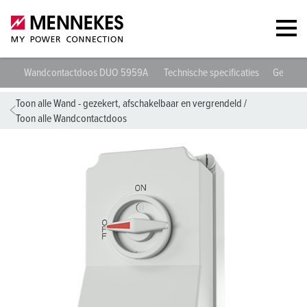
Wandcontactdoos DUO 5959A
Technische specificaties
Gegeven
Toon alle Wand - gezekert, afschakelbaar en vergrendeld
/
Toon alle Wandcontactdoos