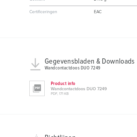
a
u
Certificeringen
EAC
s
w
a
h
l
Gegevensbladen & Downloads
Wandcontactdoos DUO 7249
Product info
Wandcontactdoos DUO 7249
PDF, 171 KB