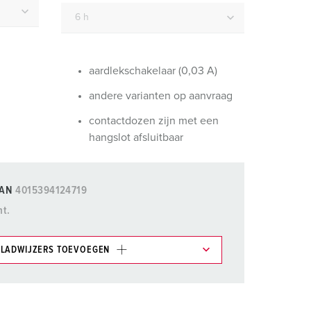
randweer en rampenhulpverlening
oor containers
ucten
ampings
aardlekschakelaar (0,03 A)
andere varianten op aanvraag
M volgens de norm voor defensiematerieel
contactdozen zijn met een
venementtechniek
hangslot afsluitbaar
AN
4015394124719
nt.
LADWIJZERS TOEVOEGEN
et gedeelte verlanglijstje/winkelmand in
n.