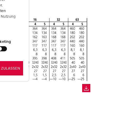
r.
aten
r Nutzung
keting
 ZULASSEN