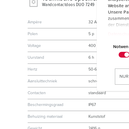
Wandcontactdoos DUO 7249
Website an
Unsere Par
zusammen, 
Ampère
32 A
der Diens
Polen
5 p
Datenschu
E
Voltage
400 V
i
Notwen
n
Uurstand
6 h
w
i
Hertz
50-60 Hz
l
NUR
l
Aansluittechniek
schroefklemmen
i
Contacten
standaard
g
u
Beschermingsgraad
IP67
n
g
Behuizing materiaal
Kunststof
s
Gewicht
2416 g