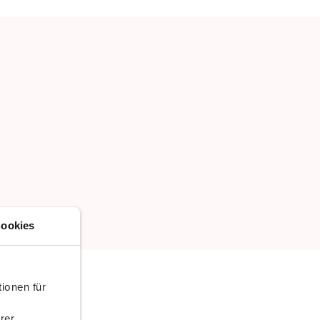
TOEVOEGEN
NIEUW LIJST MAKEN
ookies
ionen für
rer