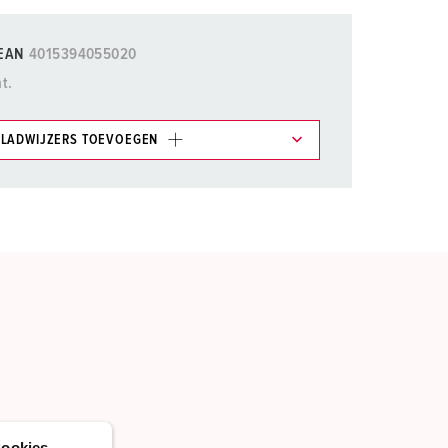
EAN
4015394055020
t.
LADWIJZERS TOEVOEGEN
et gedeelte verlanglijstje/winkelmand in
n.
TOEVOEGEN
NIEUW LIJST MAKEN
ookies