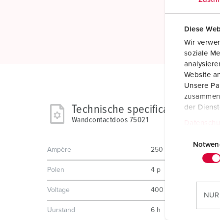
Diese Web
Wir verwen
soziale Me
analysier
Website an
Unsere Par
zusammen, 
Technische specificaties
der Diens
Wandcontactdoos 75021
Datenschu
E
i
Notwen
Ampère
250 A
n
w
Polen
4 p
i
Voltage
400 V
l
NUR
l
Uurstand
6 h
i