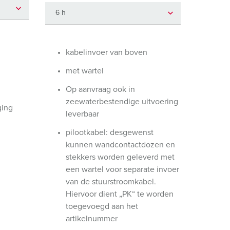
randweer en rampenhulpverlening
oor containers
ucten
ampings
kabelinvoer van boven
met wartel
M volgens de norm voor defensiematerieel
Op aanvraag ook in
venementtechniek
zeewaterbestendige uitvoering
ging
leverbaar
pilootkabel: desgewenst
kunnen wandcontactdozen en
stekkers worden geleverd met
een wartel voor separate invoer
van de stuurstroomkabel.
Hiervoor dient „PK“ te worden
toegevoegd aan het
artikelnummer