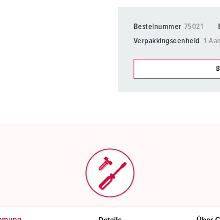
Bestelnummer
75021
Verpakkingseenheid
1 Aan
B
Onze producten kunt u in h
verschillende lijsten behere
Mijn lijst
(0)
Schroefklemmen
Details
Über C
mmung