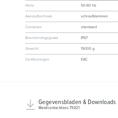
g
Hertz
50-60 Hz
u
n
Aansluittechniek
schroefklemmen
g
Contacten
standaard
s
a
Beschermingsgraad
IP67
u
s
Gewicht
15000 g
w
Certificeringen
EAC
a
h
l
Gegevensbladen & Downloads
Wandcontactdoos 75021