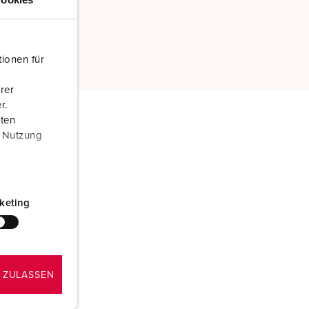
ionen für
rer
r.
aten
r Nutzung
keting
 ZULASSEN