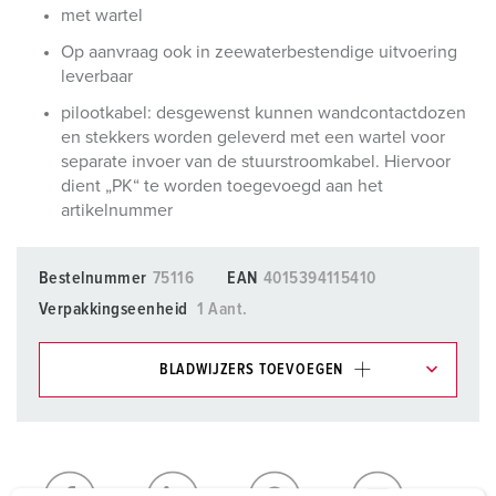
met wartel
Op aanvraag ook in zeewaterbestendige uitvoering
leverbaar
pilootkabel: desgewenst kunnen wandcontactdozen
en stekkers worden geleverd met een wartel voor
separate invoer van de stuurstroomkabel. Hiervoor
dient „PK“ te worden toegevoegd aan het
artikelnummer
Bestelnummer
75116
EAN
4015394115410
Verpakkingseenheid
1 Aant.
BLADWIJZERS TOEVOEGEN
Onze producten kunt u in het gedeelte
verlanglijstje/winkelmand in verschillende lijsten beheren.
Mijn lijst
(0)
TOEVOEGEN