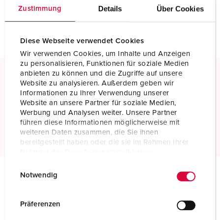
Details
Über Cookies
Zustimmung
NIEUW LIJST MAKEN
Diese Webseite verwendet Cookies
Wir verwenden Cookies, um Inhalte und Anzeigen
zu personalisieren, Funktionen für soziale Medien
anbieten zu können und die Zugriffe auf unsere
Website zu analysieren. Außerdem geben wir
Schroefklemmen
Informationen zu Ihrer Verwendung unserer
Standaard schroefklemmen
Website an unsere Partner für soziale Medien,
Werbung und Analysen weiter. Unsere Partner
führen diese Informationen möglicherweise mit
Meer informatie
weiteren Daten zusammen, die Sie ihnen
bereitgestellt haben oder die sie im Rahmen Ihrer
Nutzung der Dienste gesammelt haben.
E
Datenschutzerklärung
Impressum
Notwendig
i
Technische specificaties
n
Wandcontactdoos 75116
w
Präferenzen
i
Ampère
400 A