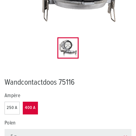
Wandcontactdoos 75116
Ampère
250 A
400 A
Polen