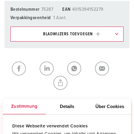
Bestelnummer
75287
EAN
4015394152279
Verpakkingseenheid
1 Aant.
BLADWIJZERS TOEVOEGEN
Onze producten kunt u in het gedeelte
verlanglijstje/winkelmand in verschillende lijsten beheren.
Mijn lijst
(0)
TOEVOEGEN
NIEUW LIJST MAKEN
Details
Über Cookies
Zustimmung
Schroefklemmen
Diese Webseite verwendet Cookies
Standaard schroefklemmen
Wir verwenden Cookies, um Inhalte und Anzeigen