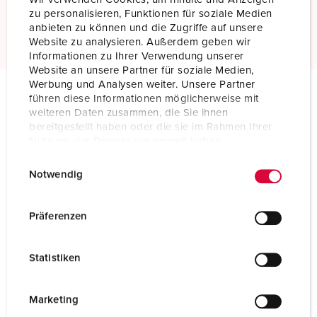
zu personalisieren, Funktionen für soziale Medien
Meer informatie
anbieten zu können und die Zugriffe auf unsere
Website zu analysieren. Außerdem geben wir
Informationen zu Ihrer Verwendung unserer
Website an unsere Partner für soziale Medien,
Werbung und Analysen weiter. Unsere Partner
führen diese Informationen möglicherweise mit
Technische specificaties
weiteren Daten zusammen, die Sie ihnen
Toestelcontactstop 75287
bereitgestellt haben oder die sie im Rahmen Ihrer
Nutzung der Dienste gesammelt haben.
Ampère
250 A
E
Datenschutzerklärung
Impressum
Notwendig
i
Polen
5 p
n
w
Präferenzen
Voltage
400 V
i
l
Uurstand
6 h
Statistiken
l
Hertz
50-60 Hz
i
g
Marketing
Aansluittechniek
schroefklemmen
u