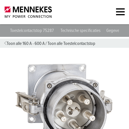
Toestelcontactstop 75287
Technische specificaties
Gegevensbla
Toon alle 160 A - 600 A
/
Toon alle Toestelcontactstop