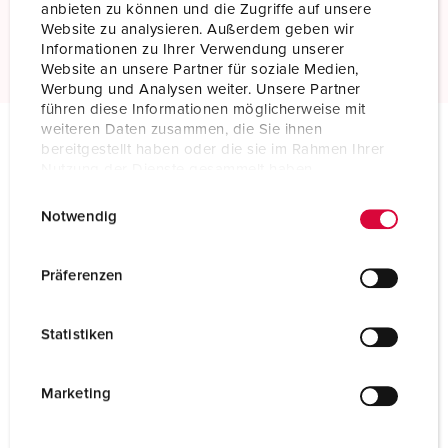
anbieten zu können und die Zugriffe auf unsere
Website zu analysieren. Außerdem geben wir
Meer informatie
Informationen zu Ihrer Verwendung unserer
Website an unsere Partner für soziale Medien,
Werbung und Analysen weiter. Unsere Partner
führen diese Informationen möglicherweise mit
weiteren Daten zusammen, die Sie ihnen
bereitgestellt haben oder die sie im Rahmen Ihrer
Technische specificaties
Nutzung der Dienste gesammelt haben.
Toestelcontactstop schuin 75324
E
Datenschutzerklärung
Impressum
Notwendig
i
Ampère
250 A
n
w
Polen
5 p
Präferenzen
i
Voltage
400 V
l
Statistiken
l
Uurstand
6 h
i
g
Marketing
Hertz
50-60 Hz
u
Aansluittechniek
schroefklemmen
n