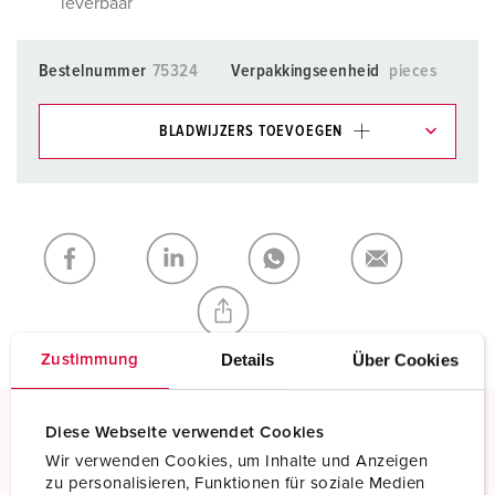
leverbaar
Bestelnummer
75324
Verpakkingseenheid
pieces
BLADWIJZERS TOEVOEGEN
Onze producten kunt u in het gedeelte
verlanglijstje/winkelmand in verschillende lijsten beheren.
Mijn lijst
(0)
TOEVOEGEN
NIEUW LIJST MAKEN
Details
Über Cookies
Zustimmung
Diese Webseite verwendet Cookies
Schroefklemmen
Wir verwenden Cookies, um Inhalte und Anzeigen
Standaard schroefklemmen
zu personalisieren, Funktionen für soziale Medien