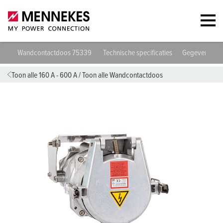
Wandcontactdoos 75339
Technische specificaties
Gegevensbla
Toon alle 160 A - 600 A
/
Toon alle Wandcontactdoos