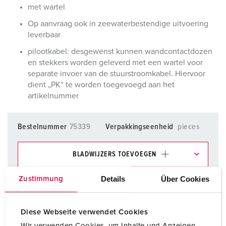
met wartel
Op aanvraag ook in zeewaterbestendige uitvoering
leverbaar
pilootkabel: desgewenst kunnen wandcontactdozen
en stekkers worden geleverd met een wartel voor
separate invoer van de stuurstroomkabel. Hiervoor
dient „PK“ te worden toegevoegd aan het
artikelnummer
Bestelnummer
75339
Verpakkingseenheid
pieces
BLADWIJZERS TOEVOEGEN
Onze producten kunt u in het gedeelte
Details
Über Cookies
Zustimmung
verlanglijstje/winkelmand in verschillende lijsten beheren.
Mijn lijst
(0)
TOEVOEGEN
Diese Webseite verwendet Cookies
Wir verwenden Cookies, um Inhalte und Anzeigen