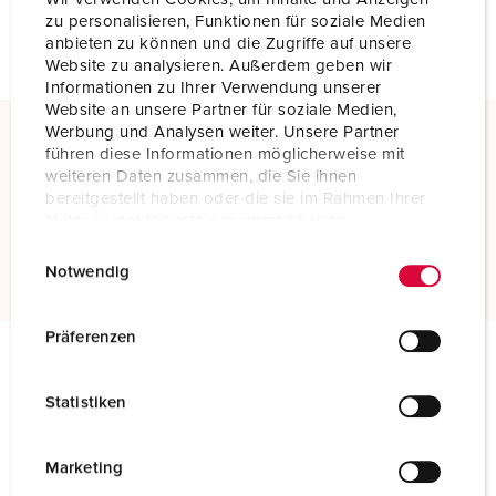
NIEUW LIJST MAKEN
zu personalisieren, Funktionen für soziale Medien
anbieten zu können und die Zugriffe auf unsere
Website zu analysieren. Außerdem geben wir
Informationen zu Ihrer Verwendung unserer
Website an unsere Partner für soziale Medien,
Werbung und Analysen weiter. Unsere Partner
führen diese Informationen möglicherweise mit
Schroefklemmen
weiteren Daten zusammen, die Sie ihnen
Standaard schroefklemmen
bereitgestellt haben oder die sie im Rahmen Ihrer
Nutzung der Dienste gesammelt haben.
Meer informatie
E
Datenschutzerklärung
Impressum
Notwendig
i
n
w
Präferenzen
i
l
Technische specificaties
Statistiken
Wandcontactdoos 75339
l
i
Ampère
600 A
g
Marketing
u