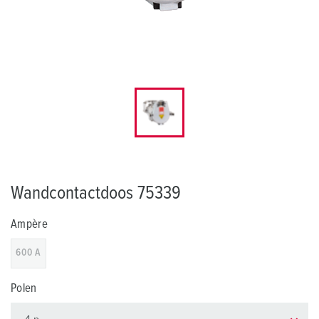
Wandcontactdoos 75339
Ampère
600 A
Polen