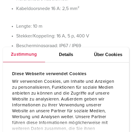
Kabeldoorsnede 16 A: 2,5 mm²
Lengte: 10 m
Stekker/Koppeling: 16 A, 5 p, 400 V
Beschermingsgraad: IP67 / IP69
Details
Über Cookies
Zustimmung
Bestelnummer
8206
EAN
4015394313540
Verpakkingseenheid
5 Aant.
Diese Webseite verwendet Cookies
Wir verwenden Cookies, um Inhalte und Anzeigen
zu personalisieren, Funktionen für soziale Medien
BLADWIJZERS TOEVOEGEN
anbieten zu können und die Zugriffe auf unsere
Website zu analysieren. Außerdem geben wir
Onze producten kunt u in het gedeelte
Informationen zu Ihrer Verwendung unserer
verlanglijstje/winkelmand in verschillende lijsten beheren.
Website an unsere Partner für soziale Medien,
Werbung und Analysen weiter. Unsere Partner
Mijn lijst
(0)
TOEVOEGEN
führen diese Informationen möglicherweise mit
weiteren Daten zusammen, die Sie ihnen
NIEUW LIJST MAKEN