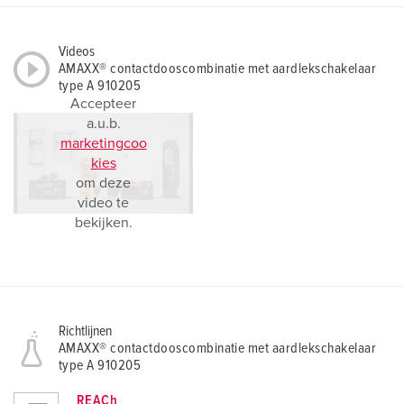
Videos
AMAXX® contactdooscombinatie met aardlekschakelaar
type A 910205
Accepteer
a.u.b.
marketingcoo
kies
om deze
video te
bekijken.
Richtlijnen
AMAXX® contactdooscombinatie met aardlekschakelaar
type A 910205
REACh