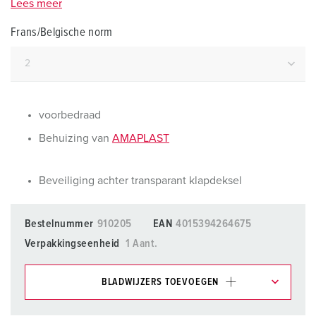
Lees meer
Frans/Belgische norm
voorbedraad
Behuizing van
AMAPLAST
Beveiliging achter transparant klapdeksel
Bestelnummer
910205
EAN
4015394264675
Verpakkingseenheid
1 Aant.
BLADWIJZERS TOEVOEGEN
Onze producten kunt u in het gedeelte