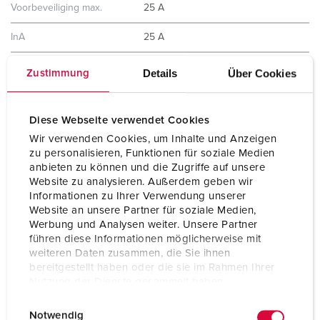
Voorbeveiliging max.
25 A
InA
25 A
RDF
1
Details
Über Cookies
Zustimmung
Aansluiting /
voor 1 kabel tot 3 x 6 mm²
voedingskabel
Diese Webseite verwendet Cookies
Wir verwenden Cookies, um Inhalte und Anzeigen
Beschermingsgraad
IP44
zu personalisieren, Funktionen für soziale Medien
anbieten zu können und die Zugriffe auf unsere
Behuizing materiaal
Kunststof
Website zu analysieren. Außerdem geben wir
Informationen zu Ihrer Verwendung unserer
Gewicht
1165 g
Website an unsere Partner für soziale Medien,
Werbung und Analysen weiter. Unsere Partner
Hoogte
130 mm
führen diese Informationen möglicherweise mit
weiteren Daten zusammen, die Sie ihnen
Breedte
225 mm
bereitgestellt haben oder die sie im Rahmen Ihrer
Nutzung der Dienste gesammelt haben.
E
Datenschutzerklärung
Impressum
Notwendig