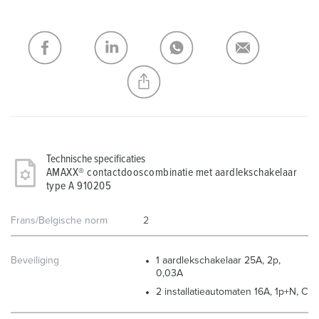
verlanglijstje/winkelmand in verschillende lijsten beheren.
Mijn lijst
(0)
TOEVOEGEN
NIEUW LIJST MAKEN
Technische specificaties
AMAXX® contactdooscombinatie met aardlekschakelaar
type A 910205
Frans/Belgische norm
2
Beveiliging
1 aardlekschakelaar 25A, 2p,
0,03A
2 installatieautomaten 16A, 1p+N, C