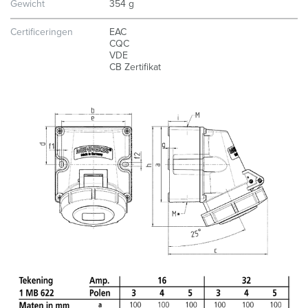
h
Gewicht
354 g
l
Certificeringen
EAC
CQC
VDE
CB Zertifikat