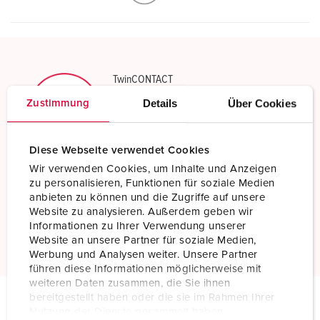
TwinCONTACT
Schroefloos met insteekklemmen
Details
Über Cookies
Zustimmung
Meer informatie
Diese Webseite verwendet Cookies
Wir verwenden Cookies, um Inhalte und Anzeigen
Bestand tegen chemicaliën
zu personalisieren, Funktionen für soziale Medien
Verhoogde chemicaliënbestendigheid
anbieten zu können und die Zugriffe auf unsere
Website zu analysieren. Außerdem geben wir
Informationen zu Ihrer Verwendung unserer
Meer informatie
Website an unsere Partner für soziale Medien,
Werbung und Analysen weiter. Unsere Partner
führen diese Informationen möglicherweise mit
weiteren Daten zusammen, die Sie ihnen
bereitgestellt haben oder die sie im Rahmen Ihrer
Nutzung der Dienste gesammelt haben.
Technische specificaties