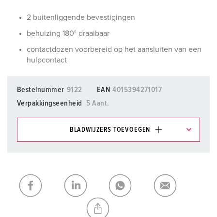
2 buitenliggende bevestigingen
behuizing 180° draaibaar
contactdozen voorbereid op het aansluiten van een
hulpcontact
Bestelnummer
9122
EAN
4015394271017
Verpakkingseenheid
5 Aant.
BLADWIJZERS TOEVOEGEN
Onze producten kunt u in het gedeelte
verlanglijstje/winkelmand in verschillende lijsten beheren.
Mijn lijst
(0)
TOEVOEGEN
NIEUW LIJST MAKEN