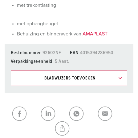
met trekontlasting
met ophangbeugel
Behuizing en binnenwerk van
AMAPLAST
Bestelnummer
92602NF
EAN
4015394286950
Verpakkingseenheid
5 Aant.
BLADWIJZERS TOEVOEGEN
Onze producten kunt u in het gedeelte
verlanglijstje/winkelmand in verschillende lijsten beheren.
Mijn lijst
(0)
TOEVOEGEN
NIEUW LIJST MAKEN