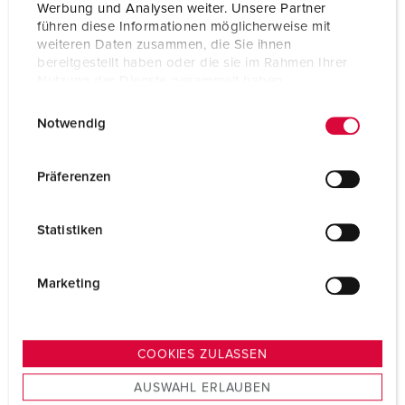
Werbung und Analysen weiter. Unsere Partner
führen diese Informationen möglicherweise mit
weiteren Daten zusammen, die Sie ihnen
bereitgestellt haben oder die sie im Rahmen Ihrer
Nutzung der Dienste gesammelt haben.
E
Datenschutzerklärung
Impressum
Notwendig
i
n
w
Präferenzen
i
l
Statistiken
l
i
g
Marketing
u
n
g
COOKIES ZULASSEN
s
AUSWAHL ERLAUBEN
a