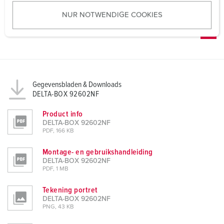
u
NUR NOTWENDIGE COOKIES
s
w
a
h
l
Gegevensbladen & Downloads
DELTA-BOX 92602NF
Product info
DELTA-BOX 92602NF
PDF, 166 KB
Montage- en gebruikshandleiding
DELTA-BOX 92602NF
PDF, 1 MB
Tekening portret
DELTA-BOX 92602NF
PNG, 43 KB