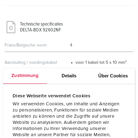
Technische specificaties
DELTA-BOX 92602NF
Frans/Belgische norm
4
Aansluiting / voedingskabel
voor 1 kabel tot 5 x 10 mm²
Details
Über Cookies
Zustimmung
Beschermingsgraad
IP44
Behuizing materiaal
Kunststof
Diese Webseite verwendet Cookies
Gewicht
751 g
Wir verwenden Cookies, um Inhalte und Anzeigen
zu personalisieren, Funktionen für soziale Medien
Combinatie uit voorraad
D
anbieten zu können und die Zugriffe auf unsere
Website zu analysieren. Außerdem geben wir
Informationen zu Ihrer Verwendung unserer
Website an unsere Partner für soziale Medien,