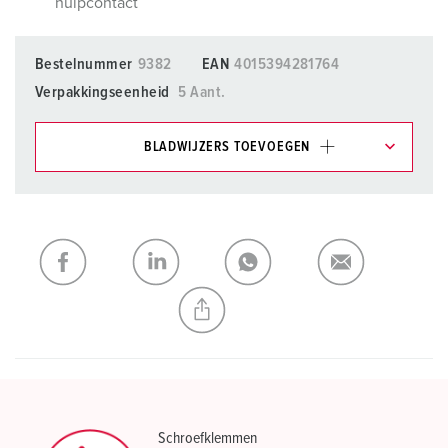
hulpcontact
Bestelnummer
9382
EAN
4015394281764
Verpakkingseenheid
5 Aant.
BLADWIJZERS TOEVOEGEN
Onze producten kunt u in het gedeelte
verlanglijstje/winkelmand in verschillende lijsten beheren.
Mijn lijst
(0)
TOEVOEGEN
NIEUW LIJST MAKEN
Schroefklemmen