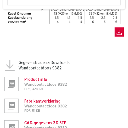
w
a
h
l
Gegevensbladen & Downloads
Wandcontactdoos 9382
Product info
Wandcontactdoos 9382
PDF, 324 KB
Fabrikantverklaring
Wandcontactdoos 9382
PDF, 51 KB
CAD-gegevens 3D STP