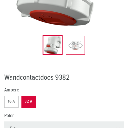
Wandcontactdoos 9382
Ampère
16 A
32 A
Polen