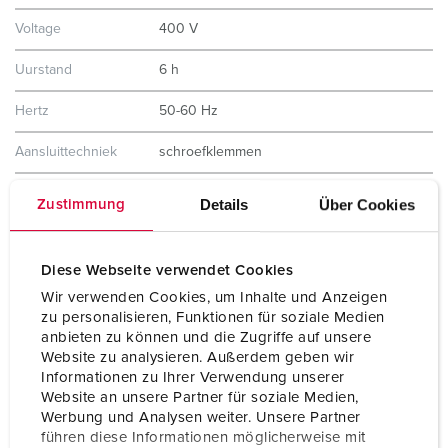
Voltage
400 V
Uurstand
6 h
Hertz
50-60 Hz
Aansluittechniek
schroefklemmen
Contacten
standaard
Details
Über Cookies
Zustimmung
Beschermingsgraad
IP67
Diese Webseite verwendet Cookies
Behuizing materiaal
Kunststof, hoge resistentie tegen
chemicaliën / AMELAN
Wir verwenden Cookies, um Inhalte und Anzeigen
zu personalisieren, Funktionen für soziale Medien
Gewicht
566 g
anbieten zu können und die Zugriffe auf unsere
Website zu analysieren. Außerdem geben wir
Certificeringen
VDE
Informationen zu Ihrer Verwendung unserer
EAC
Website an unsere Partner für soziale Medien,
CQC
Werbung und Analysen weiter. Unsere Partner
CB Zertifikat
führen diese Informationen möglicherweise mit