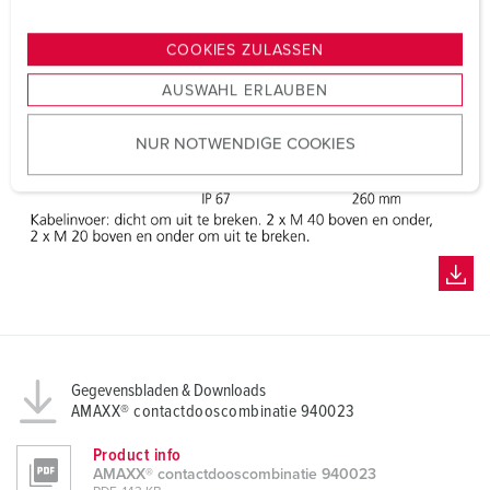
n
g
COOKIES ZULASSEN
s
AUSWAHL ERLAUBEN
a
u
NUR NOTWENDIGE COOKIES
s
w
a
h
l
Gegevensbladen & Downloads
AMAXX® contactdooscombinatie 940023
Product info
AMAXX® contactdooscombinatie 940023