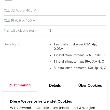
CEE 32 A, 5 p, 400 V
1
CEE 16 A, 5 p, 400 V
1
Frans/Belgische norm
3
Beveiliging
1 aardlekschakelaar 63A, 4p,
0,03A
1 installatieautomaat 32A, 3p+N, C
1 installatieautomaat 16A, 3p+N, C
3 installatieautomaten 16A, 1p+N, C
Aansluiting /
voor 2 kabels tot 5 x 25 mm²
Details
Über Cookies
Zustimmung
voedingskabel
Beschermingsgraad
IP44
Diese Webseite verwendet Cookies
Wir verwenden Cookies, um Inhalte und Anzeigen
Behuizing materiaal
Kunststof