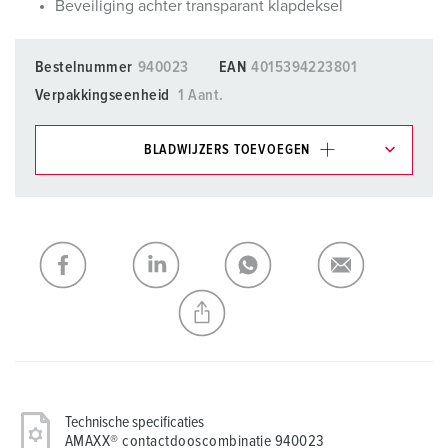
Beveiliging achter transparant klapdeksel
Bestelnummer
940023
EAN
4015394223801
Verpakkingseenheid
1 Aant.
BLADWIJZERS TOEVOEGEN
Onze producten kunt u in het gedeelte
verlanglijstje/winkelmand in verschillende lijsten beheren.
Mijn lijst
(0)
TOEVOEGEN
NIEUW LIJST MAKEN
Technische specificaties
AMAXX® contactdooscombinatie 940023