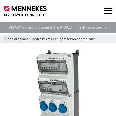
AMAXX® contactdooscombinatie 940023
Technische specificaties
Toon alle Wand
/
Toon alle AMAXX® contactdooscombinatie