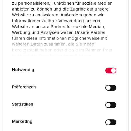
zu personalisieren, Funktionen für soziale Medien
anbieten zu können und die Zugriffe auf unsere
Gewicht
7320 g
Website zu analysieren. Außerdem geben wir
Informationen zu Ihrer Verwendung unserer
Hoogte
520 mm
Website an unsere Partner für soziale Medien,
Werbung und Analysen weiter. Unsere Partner
Breedte
225 mm
führen diese Informationen möglicherweise mit
weiteren Daten zusammen, die Sie ihnen
bereitgestellt haben oder die sie im Rahmen Ihrer
Nutzung der Dienste gesammelt haben.
E
Datenschutzerklärung
Impressum
Notwendig
i
n
w
Präferenzen
i
l
Statistiken
l
i
g
Marketing
u