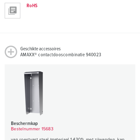
RoHS
Geschikte accessoires
AMAXX® contactdooscombinatie 940023
Beschermkap
Bestelnummer 15683
van roestvast staal (materiaal 1.4301), met zijwanden, kap