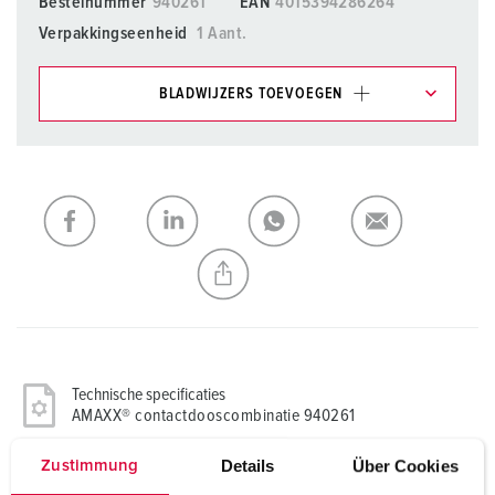
Bestelnummer
940261
EAN
4015394286264
Verpakkingseenheid
1 Aant.
BLADWIJZERS TOEVOEGEN
Onze producten kunt u in het gedeelte
verlanglijstje/winkelmand in verschillende lijsten beheren.
Mijn lijst
(0)
TOEVOEGEN
NIEUW LIJST MAKEN
Technische specificaties
AMAXX® contactdooscombinatie 940261
Details
Über Cookies
Zustimmung
CEE 16 A, 5 p, 400 V
2