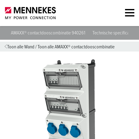
AMAXX® contactdooscombinatie 940261
Technische specificaties
Toon alle Wand
/
Toon alle AMAXX® contactdooscombinatie