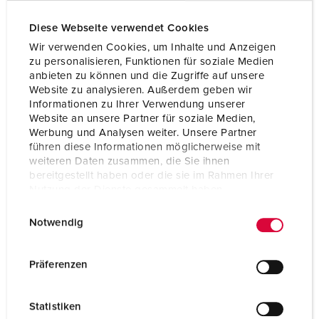
Frans/Belgische norm
3
Diese Webseite verwendet Cookies
Wir verwenden Cookies, um Inhalte und Anzeigen
Beveiliging
1 aardlekschakelaar 40 A, 4 p, 0,03
zu personalisieren, Funktionen für soziale Medien
A
anbieten zu können und die Zugriffe auf unsere
2 installatieautomaat 16 A, 3 p+N, C
Website zu analysieren. Außerdem geben wir
3 installatieautomaten 16 A 1 p+N, C
Informationen zu Ihrer Verwendung unserer
Website an unsere Partner für soziale Medien,
Werbung und Analysen weiter. Unsere Partner
Voorbeveiliging max.
40 A
führen diese Informationen möglicherweise mit
weiteren Daten zusammen, die Sie ihnen
InA
34 A
bereitgestellt haben oder die sie im Rahmen Ihrer
Nutzung der Dienste gesammelt haben.
RDF
0,7
E
Datenschutzerklärung
Impressum
Notwendig
i
Aansluiting /
voor 2 kabels tot 5 x 25 mm² of
n
voedingskabel
voor 2 kabels tot 5 x 16 mm²
w
Präferenzen
i
Beschermingsgraad
IP44
l
Statistiken
l