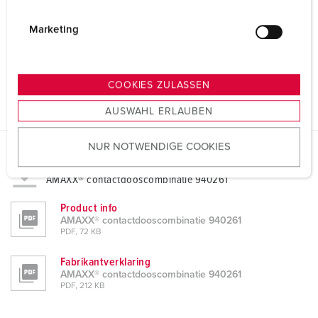
Behuizing materiaal
Kunststof
i
g
Gewicht
7380 g
Marketing
u
Hoogte
520 mm
n
g
COOKIES ZULASSEN
Breedte
225 mm
s
AUSWAHL ERLAUBEN
a
u
NUR NOTWENDIGE COOKIES
s
w
Gegevensbladen & Downloads
AMAXX® contactdooscombinatie 940261
a
h
Product info
l
AMAXX® contactdooscombinatie 940261
PDF, 72 KB
Fabrikantverklaring
AMAXX® contactdooscombinatie 940261
PDF, 212 KB