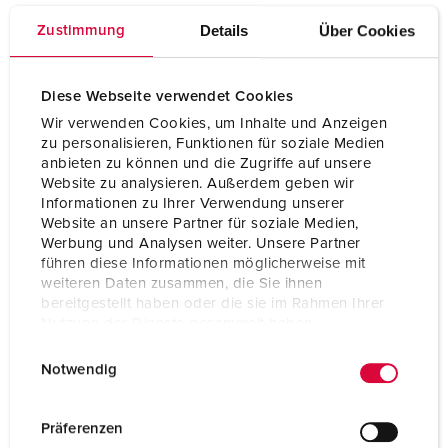
inclusief blindstop
Details
Über Cookies
Zustimmung
Bestelnummer
990627
EAN
4015394262145
Diese Webseite verwendet Cookies
Verpakkingseenheid
10 Aant.
Wir verwenden Cookies, um Inhalte und Anzeigen
zu personalisieren, Funktionen für soziale Medien
BLADWIJZERS TOEVOEGEN
anbieten zu können und die Zugriffe auf unsere
Website zu analysieren. Außerdem geben wir
Onze producten kunt u in het gedeelte
Informationen zu Ihrer Verwendung unserer
verlanglijstje/winkelmand in verschillende lijsten beheren.
Website an unsere Partner für soziale Medien,
Werbung und Analysen weiter. Unsere Partner
Mijn lijst
(0)
TOEVOEGEN
führen diese Informationen möglicherweise mit
weiteren Daten zusammen, die Sie ihnen
NIEUW LIJST MAKEN
bereitgestellt haben oder die sie im Rahmen Ihrer
Nutzung der Dienste gesammelt haben.
E
Datenschutzerklärung
Impressum
Notwendig
i
n
w
Gegevensbladen & Downloads
Präferenzen
Membraanwartels 990627