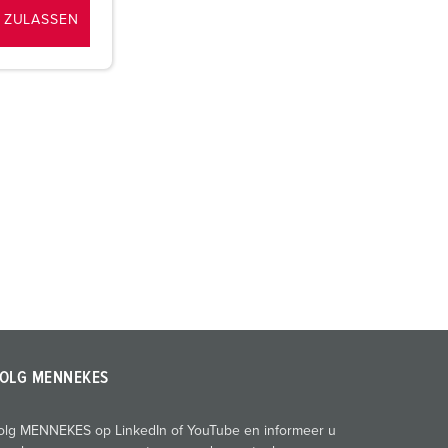
 ZULASSEN
OLG MENNEKES
olg MENNEKES op LinkedIn of YouTube en informeer u