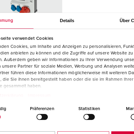
SCHUKO® en contactmateriaal met beschermingscontact
B
Data-/netwerktechniek
V
Details
Über C
mmung
Producten met uitgebreide uitvoeringen en aanvullende prod
C
seite verwendet Cookies
Overige producten en toebehoren
T
den Cookies, um Inhalte und Anzeigen zu personalisieren, Funkt
elnummer 933694
dien anbieten zu können und die Zugriffe auf unsere Website zu
E
zing
Kunststof
en. Außerdem geben wir Informationen zu Ihrer Verwendung unse
iaal
 unsere Partner für soziale Medien, Werbung und Analysen weite
tner führen diese Informationen möglicherweise mit weiteren D
ermingsgra
IP44
die Sie ihnen bereitgestellt haben oder die sie im Rahmen Ihre
te gesammelt haben.
tzerklärung
Impressum
2 A, 5 p,
1
dig
Präferenzen
Statistiken
Mar
/Belgische
4