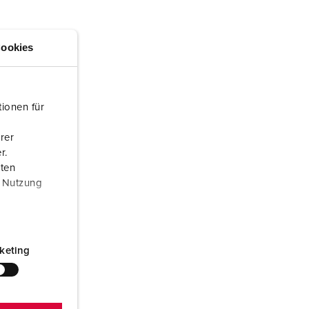
randweer en rampenhulpverlening
oor containers
ookies
ucten
ampings
M volgens de norm voor defensiematerieel
ionen für
venementtechniek
rer
r.
aten
r Nutzung
keting