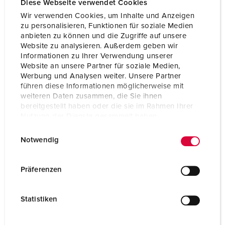
Diese Webseite verwendet Cookies
Wir verwenden Cookies, um Inhalte und Anzeigen
zu personalisieren, Funktionen für soziale Medien
anbieten zu können und die Zugriffe auf unsere
Website zu analysieren. Außerdem geben wir
Informationen zu Ihrer Verwendung unserer
Website an unsere Partner für soziale Medien,
Werbung und Analysen weiter. Unsere Partner
führen diese Informationen möglicherweise mit
weiteren Daten zusammen, die Sie ihnen
bereitgestellt haben oder die sie im Rahmen Ihrer
Nutzung der Dienste gesammelt haben.
E
Datenschutzerklärung
Impressum
Notwendig
i
Bestelnummer 4215
n
w
Beschermingsgraad
IP44
Präferenzen
i
Ampère
16 A
l
Statistiken
l
Polen
5 p
i