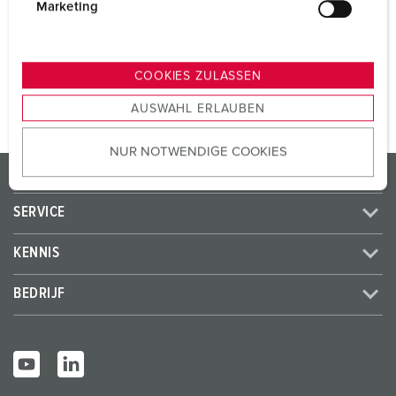
Voltage
400 V
g
Marketing
u
n
NAAR HET PRODUCT
g
COOKIES ZULASSEN
s
AUSWAHL ERLAUBEN
a
u
NUR NOTWENDIGE COOKIES
s
PRODUCTEN / OPLOSSINGEN
w
a
SERVICE
h
l
KENNIS
BEDRIJF