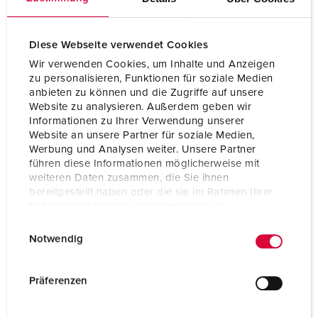
Diese Webseite verwendet Cookies
Wir verwenden Cookies, um Inhalte und Anzeigen
zu personalisieren, Funktionen für soziale Medien
anbieten zu können und die Zugriffe auf unsere
Website zu analysieren. Außerdem geben wir
Informationen zu Ihrer Verwendung unserer
Website an unsere Partner für soziale Medien,
Werbung und Analysen weiter. Unsere Partner
führen diese Informationen möglicherweise mit
weiteren Daten zusammen, die Sie ihnen
bereitgestellt haben oder die sie im Rahmen Ihrer
Nutzung der Dienste gesammelt haben.
Bestelnummer 5704403H
E
Datenschutzerklärung
Impressum
Beschermingsgraad
IP67 / IP69
Notwendig
i
n
Ampère
32 A
w
Präferenzen
Polen
4 p
i
l