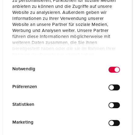
zu personalisieren, Funktionen für soziale Medien
anbieten zu können und die Zugriffe auf unsere
Website zu analysieren. Außerdem geben wir
Informationen zu Ihrer Verwendung unserer
Website an unsere Partner für soziale Medien,
Werbung und Analysen weiter. Unsere Partner
führen diese Informationen möglicherweise mit
weiteren Daten zusammen, die Sie ihnen
bereitgestellt haben oder die sie im Rahmen Ihrer
Nutzung der Dienste gesammelt haben.
E
Datenschutzerklärung
Impressum
Notwendig
i
n
w
Präferenzen
Bestelnummer 41492
i
Rutenbeck, Type: data-inzetstuk 2 x RJ45, cat.6a,
l
Statistiken
(type UP0S), passend voor Cepex contactdozen,
l
Bestelnr. 4320 en varianten
i
g
Marketing
NAAR HET PRODUCT
u