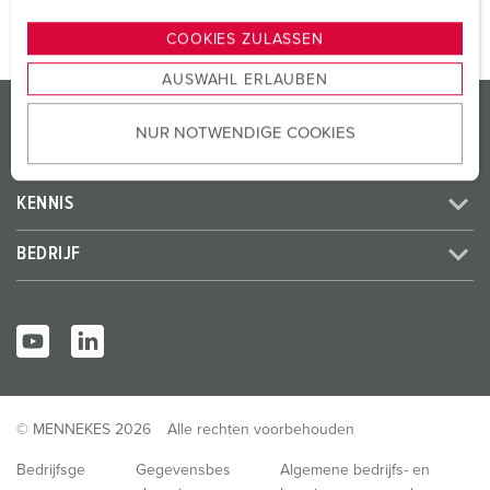
n
g
COOKIES ZULASSEN
s
AUSWAHL ERLAUBEN
a
PRODUCTEN / OPLOSSINGEN
u
NUR NOTWENDIGE COOKIES
s
SERVICE
w
a
KENNIS
h
l
BEDRIJF
© MENNEKES 2026
Alle rechten voorbehouden
Bedrijfsge
Gegevensbes
Algemene bedrijfs- en