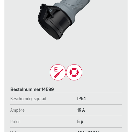
Bestelnummer 14599
Beschermingsgraad
IP54
Ampère
16 A
Polen
5 p