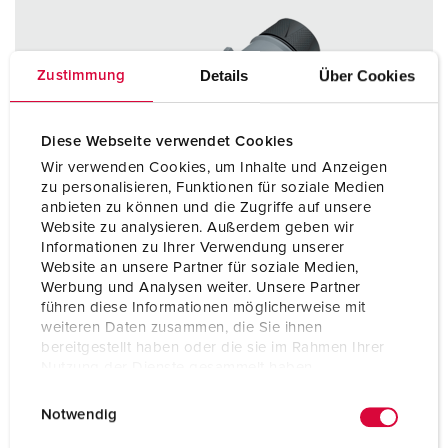
Details
Über Cookies
Zustimmung
Diese Webseite verwendet Cookies
Wir verwenden Cookies, um Inhalte und Anzeigen
zu personalisieren, Funktionen für soziale Medien
anbieten zu können und die Zugriffe auf unsere
Website zu analysieren. Außerdem geben wir
Informationen zu Ihrer Verwendung unserer
Website an unsere Partner für soziale Medien,
Werbung und Analysen weiter. Unsere Partner
führen diese Informationen möglicherweise mit
weiteren Daten zusammen, die Sie ihnen
bereitgestellt haben oder die sie im Rahmen Ihrer
Nutzung der Dienste gesammelt haben.
Bestelnummer 14610
E
Datenschutzerklärung
Impressum
Beschermingsgraad
IP54
Notwendig
i
n