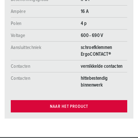
Ampère
16 A
Polen
4 p
Voltage
600 - 690 V
Aansluittechniek
schroefklemmen
ErgoCONTACT®
Contacten
vernikkelde contacten
Contacten
hittebestendig
binnenwerk
NAAR HET PRODUCT