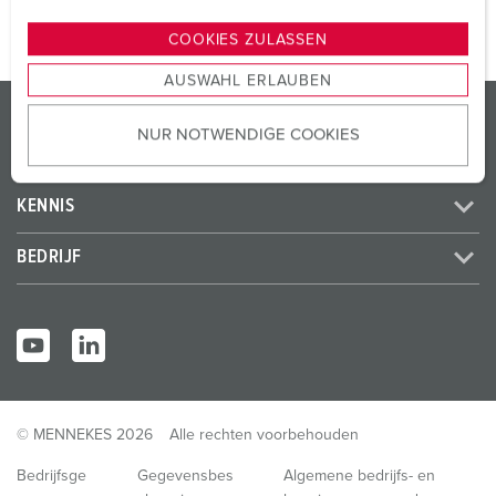
n
g
COOKIES ZULASSEN
s
AUSWAHL ERLAUBEN
a
PRODUCTEN / OPLOSSINGEN
u
NUR NOTWENDIGE COOKIES
s
SERVICE
w
a
KENNIS
h
l
BEDRIJF
© MENNEKES 2026
Alle rechten voorbehouden
Bedrijfsge
Gegevensbes
Algemene bedrijfs- en