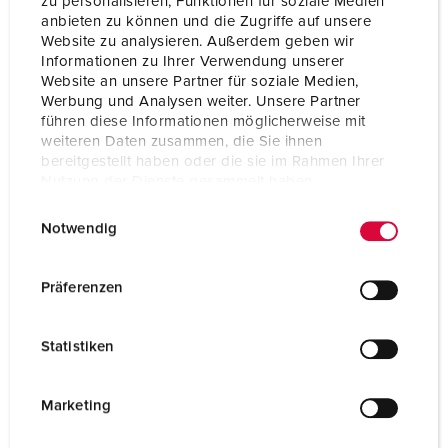
zu personalisieren, Funktionen für soziale Medien
anbieten zu können und die Zugriffe auf unsere
Website zu analysieren. Außerdem geben wir
Informationen zu Ihrer Verwendung unserer
Website an unsere Partner für soziale Medien,
Werbung und Analysen weiter. Unsere Partner
führen diese Informationen möglicherweise mit
weiteren Daten zusammen, die Sie ihnen
bereitgestellt haben oder die sie im Rahmen Ihrer
Nutzung der Dienste gesammelt haben.
E
Datenschutzerklärung
Impressum
Notwendig
i
n
w
Präferenzen
Bestelnummer 15542
i
van roestvast staal (materiaal 1.4301), met zijwanden,
l
Statistiken
voor mastmontage, afmetingen (H x B x D): 226 x 155
l
x 131/52 mm
i
g
Marketing
NAAR HET PRODUCT
u