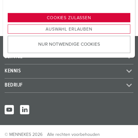
u
NAAR HET PRODUCT
n
g
COOKIES ZULASSEN
s
AUSWAHL ERLAUBEN
a
u
PRODUCTEN / OPLOSSINGEN
NUR NOTWENDIGE COOKIES
s
w
SERVICE
a
h
KENNIS
l
BEDRIJF
© MENNEKES 2026
Alle rechten voorbehouden