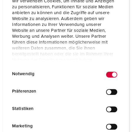
Wir verwenden Cookies, um Inhalte und Anzeigen
zu personalisieren, Funktionen für soziale Medien
anbieten zu können und die Zugriffe auf unsere
Website zu analysieren. Außerdem geben wir
Informationen zu Ihrer Verwendung unserer
Website an unsere Partner für soziale Medien,
Werbung und Analysen weiter. Unsere Partner
führen diese Informationen möglicherweise mit
weiteren Daten zusammen, die Sie ihnen
bereitgestellt haben oder die sie im Rahmen Ihrer
Nutzung der Dienste gesammelt haben.
E
Datenschutzerklärung
Impressum
Notwendig
i
n
Bestelnummer 18502AZ
w
Präferenzen
stalen buis, wanddikte 4,5 mm, vuurverzinkt,
i
poedergecoat, Kleur: antraciet, staalglans DB 703,
l
Statistiken
scharnierend luik met profiel half cilinderslot, Maten
l
(H x Ø): 1400 x 325 mm (binnenwaarts), Gewicht: ca.
i
100 kg
g
Marketing