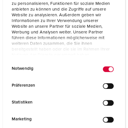
zu personalisieren, Funktionen für soziale Medien
anbieten zu können und die Zugriffe auf unsere
Website zu analysieren. Außerdem geben wir
Informationen zu Ihrer Verwendung unserer
Website an unsere Partner für soziale Medien,
Werbung und Analysen weiter. Unsere Partner
führen diese Informationen möglicherweise mit
weiteren Daten zusammen, die Sie ihnen
bereitgestellt haben oder die sie im Rahmen Ihrer
Nutzung der Dienste gesammelt haben.
E
Datenschutzerklärung
Impressum
Notwendig
i
n
w
Präferenzen
Bestelnummer 15683
i
van roestvast staal (materiaal 1.4301), met zijwanden,
l
kap afneembaar van achterplaat, voor wandmontage
Statistiken
l
of mastmontage 15530, afmetingen (H x B x D): 758 x
i
254 x 280 mm
g
Marketing
u
NAAR HET PRODUCT