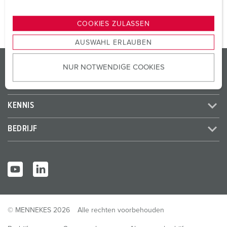
n
g
COOKIES ZULASSEN
s
AUSWAHL ERLAUBEN
a
u
PRODUCTEN / OPLOSSINGEN
NUR NOTWENDIGE COOKIES
s
w
SERVICE
a
h
KENNIS
l
BEDRIJF
© MENNEKES 2026
Alle rechten voorbehouden