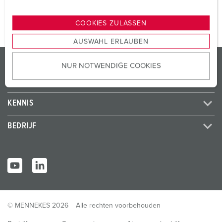
n
g
COOKIES ZULASSEN
s
AUSWAHL ERLAUBEN
a
u
PRODUCTEN / OPLOSSINGEN
NUR NOTWENDIGE COOKIES
s
w
SERVICE
a
h
KENNIS
l
BEDRIJF
© MENNEKES 2026
Alle rechten voorbehouden