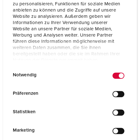
zu personalisieren, Funktionen für soziale Medien
anbieten zu können und die Zugriffe auf unsere
Website zu analysieren. Außerdem geben wir
Informationen zu Ihrer Verwendung unserer
Website an unsere Partner für soziale Medien,
Werbung und Analysen weiter. Unsere Partner
führen diese Informationen möglicherweise mit
weiteren Daten zusammen, die Sie ihnen
bereitgestellt haben oder die sie im Rahmen Ihrer
Nutzung der Dienste gesammelt haben.
E
Datenschutzerklärung
Impressum
Notwendig
i
n
w
Präferenzen
Bestelnummer 15682
i
van roestvast staal (materiaal 1.4301), met zijwanden,
l
kap afneembaar van achterplaat, voor wandmontage
Statistiken
l
of mastmontage 15530, afmetingen (H x B x D): 496.5
i
x 254 x 250 mm
g
Marketing
u
NAAR HET PRODUCT