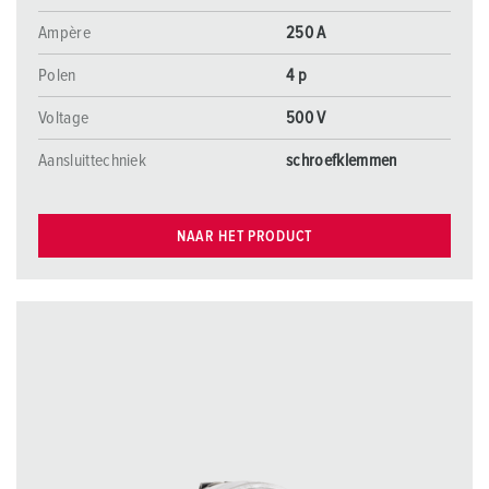
Ampère
250 A
Polen
4 p
Voltage
500 V
Aansluittechniek
schroefklemmen
NAAR HET PRODUCT