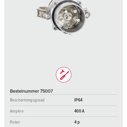
Bestelnummer 75007
Beschermingsgraad
IP64
Ampère
400 A
Polen
4 p