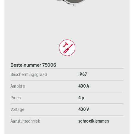
Bestelnummer 75006
Beschermingsgraad
IP67
Ampère
400 A
Polen
4 p
Voltage
400 V
Aansluittechniek
schroefklemmen