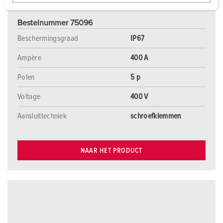
w
a
Bestelnummer 75096
h
l
Beschermingsgraad
IP67
Ampère
400 A
Polen
5 p
Voltage
400 V
Aansluittechniek
schroefklemmen
NAAR HET PRODUCT