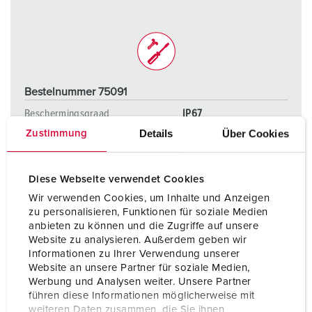
Bestelnummer 75091
Beschermingsgraad
IP67
Details
Über Cookies
Zustimmung
Ampère
250 A
Polen
5 p
Diese Webseite verwendet Cookies
Voltage
400 V
Wir verwenden Cookies, um Inhalte und Anzeigen
zu personalisieren, Funktionen für soziale Medien
Aansluittechniek
schroefklemmen
anbieten zu können und die Zugriffe auf unsere
Website zu analysieren. Außerdem geben wir
Informationen zu Ihrer Verwendung unserer
Website an unsere Partner für soziale Medien,
NAAR HET PRODUCT
Werbung und Analysen weiter. Unsere Partner
führen diese Informationen möglicherweise mit
weiteren Daten zusammen, die Sie ihnen