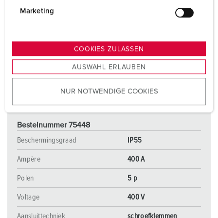
g
Marketing
u
n
g
COOKIES ZULASSEN
s
AUSWAHL ERLAUBEN
a
u
NUR NOTWENDIGE COOKIES
s
w
a
Bestelnummer 75448
h
l
Beschermingsgraad
IP55
Ampère
400 A
Polen
5 p
Voltage
400 V
Aansluittechniek
schroefklemmen