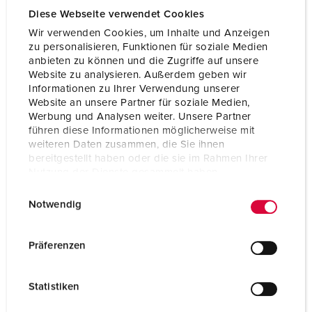
Voltage
400 V
Diese Webseite verwendet Cookies
Aansluittechniek
schroefklemmen
Wir verwenden Cookies, um Inhalte und Anzeigen
zu personalisieren, Funktionen für soziale Medien
Contacten
standaard
anbieten zu können und die Zugriffe auf unsere
Website zu analysieren. Außerdem geben wir
Informationen zu Ihrer Verwendung unserer
Website an unsere Partner für soziale Medien,
NAAR HET PRODUCT
Werbung und Analysen weiter. Unsere Partner
führen diese Informationen möglicherweise mit
weiteren Daten zusammen, die Sie ihnen
bereitgestellt haben oder die sie im Rahmen Ihrer
Nutzung der Dienste gesammelt haben.
E
Datenschutzerklärung
Impressum
Notwendig
i
n
w
Präferenzen
i
l
Statistiken
l
i