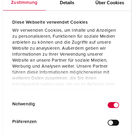
Details
Über Cookies
Zustimmung
Diese Webseite verwendet Cookies
Wir verwenden Cookies, um Inhalte und Anzeigen
zu personalisieren, Funktionen für soziale Medien
anbieten zu können und die Zugriffe auf unsere
Website zu analysieren. Außerdem geben wir
Informationen zu Ihrer Verwendung unserer
Website an unsere Partner für soziale Medien,
Werbung und Analysen weiter. Unsere Partner
führen diese Informationen möglicherweise mit
weiteren Daten zusammen, die Sie ihnen
bereitgestellt haben oder die sie im Rahmen Ihrer
Nutzung der Dienste gesammelt haben.
Bestelnummer 2546P
E
Datenschutzerklärung
Impressum
Beschermingsgraad
IP67
Notwendig
i
Ampère
125 A
n
w
Präferenzen
Polen
5 p
i