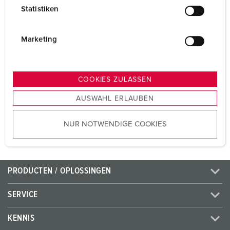
l
Voltage
600 - 690 V
Statistiken
l
Aansluittechniek
schroefklemmen
i
g
Marketing
Contacten
hittebestendig
u
binnenwerk
n
Contacten
X-CONTACT®
g
COOKIES ZULASSEN
s
AUSWAHL ERLAUBEN
a
NAAR HET PRODUCT
u
NUR NOTWENDIGE COOKIES
s
w
a
h
PRODUCTEN / OPLOSSINGEN
l
SERVICE
KENNIS