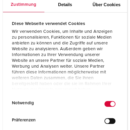
Voltage
600 - 690 V
Details
Über Cookies
Zustimmung
Aansluittechniek
schroefklemmen
Contacten
hittebestendig
Diese Webseite verwendet Cookies
binnenwerk
Wir verwenden Cookies, um Inhalte und Anzeigen
zu personalisieren, Funktionen für soziale Medien
Contacten
vernikkelde contacten
anbieten zu können und die Zugriffe auf unsere
Website zu analysieren. Außerdem geben wir
Informationen zu Ihrer Verwendung unserer
Website an unsere Partner für soziale Medien,
NAAR HET PRODUCT
Werbung und Analysen weiter. Unsere Partner
führen diese Informationen möglicherweise mit
weiteren Daten zusammen, die Sie ihnen
bereitgestellt haben oder die sie im Rahmen Ihrer
Nutzung der Dienste gesammelt haben.
E
Datenschutzerklärung
Impressum
Notwendig
i
n
w
Präferenzen
i