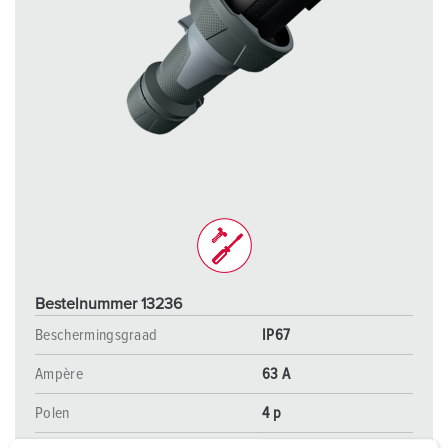
Bestelnummer 13236
Beschermingsgraad
IP67
Ampère
63 A
Polen
4 p