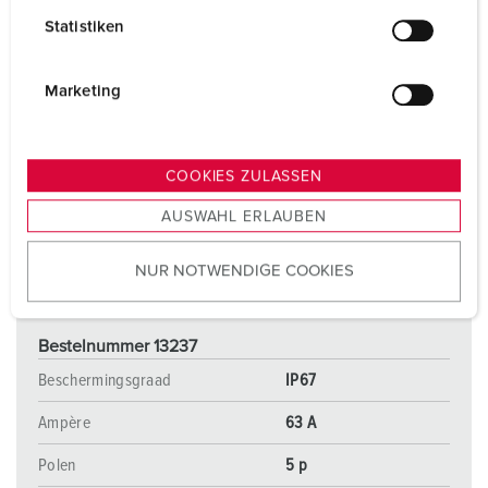
l
Statistiken
l
i
g
Marketing
u
n
g
COOKIES ZULASSEN
s
AUSWAHL ERLAUBEN
a
u
NUR NOTWENDIGE COOKIES
s
w
a
Bestelnummer 13237
h
l
Beschermingsgraad
IP67
Ampère
63 A
Polen
5 p