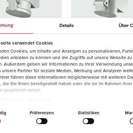
SCHUKO® en contactmateriaal met beschermingscontact
B
Data-/netwerktechniek
V
Details
Über C
mmung
Producten met uitgebreide uitvoeringen en aanvullende prod
C
Overige producten en toebehoren
T
seite verwendet Cookies
elnummer 2676A
Bestelnummer 2840A
den Cookies, um Inhalte und Anzeigen zu personalisieren, Funkt
E
dien anbieten zu können und die Zugriffe auf unsere Website zu
ermingsgra
IP44
Beschermingsgra
IP44
en. Außerdem geben wir Informationen zu Ihrer Verwendung unse
ad
 unsere Partner für soziale Medien, Werbung und Analysen weite
re
32 A
Ampère
16 A
tner führen diese Informationen möglicherweise mit weiteren D
die Sie ihnen bereitgestellt haben oder die sie im Rahmen Ihre
5 p
Polen
5 p
te gesammelt haben.
tzerklärung
Impressum
ge
50 - 500 V
Voltage
50 - 500
uittechniek
schroefklemm
Aansluittechniek
schroef
dig
Präferenzen
Statistiken
Mar
en
en
cten
standaard
Contacten
standaa