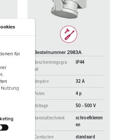
randweer en rampenhulpverlening
oor containers
ookies
ucten
ampings
M volgens de norm voor defensiematerieel
Bestelnummer 2983A
ionen für
venementtechniek
Beschermingsgra
IP44
rer
ad
r.
Ampère
32 A
aten
r Nutzung
Polen
4 p
 V
Voltage
50 - 500 V
klemm
Aansluittechniek
schroefklemm
keting
en
rd
Contacten
standaard