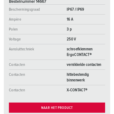
Bestelnummer 14667
Beschermingsgraad
IP67 / IP69
Ampère
16 A
Polen
3 p
Voltage
250 V
Aansluittechniek
schroefklemmen
ErgoCONTACT®
Contacten
vernikkelde contacten
Contacten
hittebestendig
binnenwerk
Contacten
X-CONTACT®
NAAR HET PRODUCT