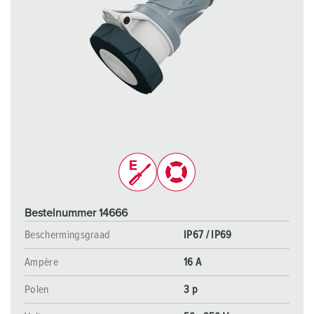
Bestelnummer 14666
Beschermingsgraad
IP67 / IP69
Ampère
16 A
Polen
3 p