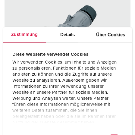
Details
Über Cookies
Zustimmung
Diese Webseite verwendet Cookies
Wir verwenden Cookies, um Inhalte und Anzeigen
zu personalisieren, Funktionen für soziale Medien
anbieten zu können und die Zugriffe auf unsere
Website zu analysieren. Außerdem geben wir
Informationen zu Ihrer Verwendung unserer
Website an unsere Partner für soziale Medien,
Werbung und Analysen weiter. Unsere Partner
führen diese Informationen möglicherweise mit
weiteren Daten zusammen, die Sie ihnen
Bestelnummer 14676
bereitgestellt haben oder die sie im Rahmen Ihrer
Nutzung der Dienste gesammelt haben.
Beschermingsgraad
IP67 / IP69
E
Datenschutzerklärung
Impressum