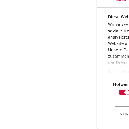
Diese Web
Wir verwen
soziale Me
analysier
Website an
Unsere Par
zusammen, 
der Diens
Datenschu
E
i
Notwen
n
w
i
l
NUR
l
i