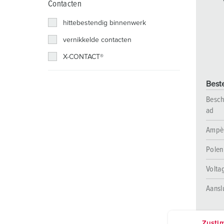
Contacten
Contactdooscombinaties
Spoorweg- en transportbedrijven
Veiligheidsspanning
Locaties
hittebestendig binnenwerk
X-CONTACT®
Industriële toepassingen
vernikkelde contacten
Beurzen en evenementen
X-CONTACT®
Werven
Best
Mijnbouw
Besch
ad
Ampè
Polen
Volta
Aansl
Zusti