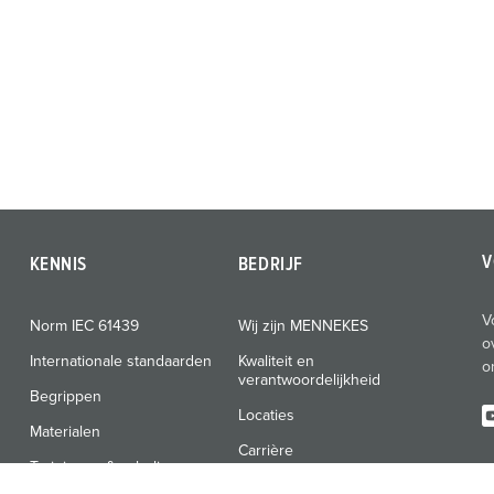
V
KENNIS
BEDRIJF
V
Norm IEC 61439
Wij zijn MENNEKES
o
Internationale standaarden
Kwaliteit en
o
verantwoordelijkheid
Begrippen
Locaties
Materialen
Carrière
Trainingen & scholingen
Persgedeelte