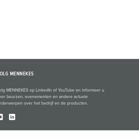
OLG MENNEKES
olg MENNEKES op LinkedIn of YouTube en informeer u
ver beurzen, evenementen en andere actuele
nderwerpen over het bedrijf en de producten.