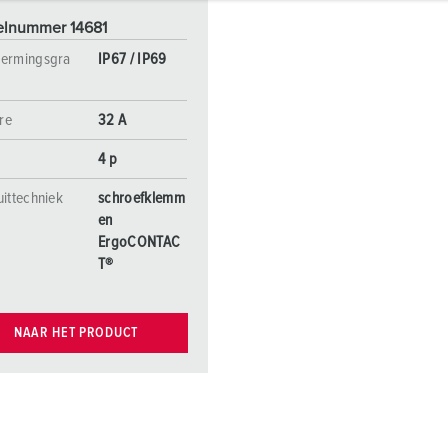
elnummer 14681
ermingsgra
IP67 / IP69
re
32 A
4 p
uittechniek
schroefklemm
en
ErgoCONTAC
T®
NAAR HET PRODUCT