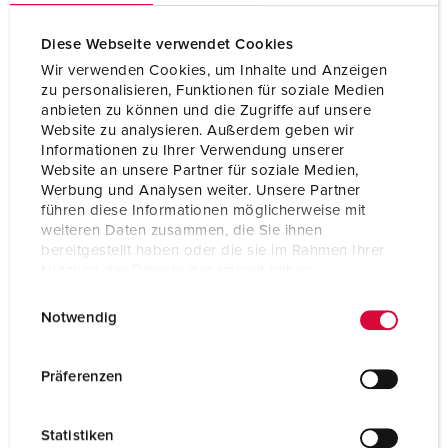
Diese Webseite verwendet Cookies
Wir verwenden Cookies, um Inhalte und Anzeigen
zu personalisieren, Funktionen für soziale Medien
anbieten zu können und die Zugriffe auf unsere
Website zu analysieren. Außerdem geben wir
Informationen zu Ihrer Verwendung unserer
Website an unsere Partner für soziale Medien,
Werbung und Analysen weiter. Unsere Partner
führen diese Informationen möglicherweise mit
weiteren Daten zusammen, die Sie ihnen
bereitgestellt haben oder die sie im Rahmen Ihrer
Nutzung der Dienste gesammelt haben.
E
Datenschutzerklärung
Impressum
Bestelnummer 2837
Notwendig
i
Beschermingsgraad
IP44
n
w
Ampère
32 A
Präferenzen
i
Polen
3 p
l
Statistiken
l