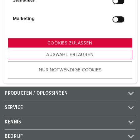
Statistiken
l
Voltage
230 V
i
g
Marketing
Aansluittechniek
schroefklemmen
u
n
Contacten
standaard
g
COOKIES ZULASSEN
s
AUSWAHL ERLAUBEN
a
NAAR HET PRODUCT
u
NUR NOTWENDIGE COOKIES
s
w
a
h
PRODUCTEN / OPLOSSINGEN
l
SERVICE
KENNIS
BEDRIJF