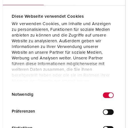
Diese Webseite verwendet Cookies
Wir verwenden Cookies, um Inhalte und Anzeigen
zu personalisieren, Funktionen für soziale Medien
anbieten zu können und die Zugriffe auf unsere
Website zu analysieren. Außerdem geben wir
Informationen zu Ihrer Verwendung unserer
Website an unsere Partner für soziale Medien,
Werbung und Analysen weiter. Unsere Partner
führen diese Informationen möglicherweise mit
weiteren Daten zusammen, die Sie ihnen
bereitgestellt haben oder die sie im Rahmen Ihrer
Nutzung der Dienste gesammelt haben.
E
Datenschutzerklärung
Impressum
Bestelnummer 11685K
Notwendig
i
Beschermingsgraad
IP20
n
w
Präferenzen
Ampère
16 A
i
l
Polen
2 p+PE