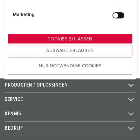
Voltage
230 V
i
Aansluittechniek
schroefklemmen
g
Marketing
u
Contacten
standaard
n
g
COOKIES ZULASSEN
s
NAAR HET PRODUCT
AUSWAHL ERLAUBEN
a
u
NUR NOTWENDIGE COOKIES
s
w
a
PRODUCTEN / OPLOSSINGEN
h
l
SERVICE
KENNIS
BEDRIJF