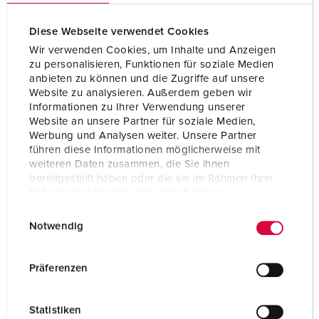
Diese Webseite verwendet Cookies
Wir verwenden Cookies, um Inhalte und Anzeigen
zu personalisieren, Funktionen für soziale Medien
anbieten zu können und die Zugriffe auf unsere
Website zu analysieren. Außerdem geben wir
Informationen zu Ihrer Verwendung unserer
Website an unsere Partner für soziale Medien,
Werbung und Analysen weiter. Unsere Partner
führen diese Informationen möglicherweise mit
weiteren Daten zusammen, die Sie ihnen
bereitgestellt haben oder die sie im Rahmen Ihrer
Nutzung der Dienste gesammelt haben.
E
Datenschutzerklärung
Impressum
Bestelnummer 10864
Notwendig
i
Beschermingsgraad
IP68
n
w
Ampère
16 A
Präferenzen
i
Polen
2 p+PE
l
Statistiken
l