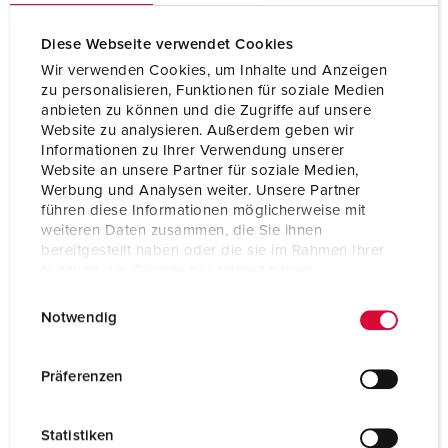
Diese Webseite verwendet Cookies
Wir verwenden Cookies, um Inhalte und Anzeigen
zu personalisieren, Funktionen für soziale Medien
anbieten zu können und die Zugriffe auf unsere
Website zu analysieren. Außerdem geben wir
Informationen zu Ihrer Verwendung unserer
Website an unsere Partner für soziale Medien,
Werbung und Analysen weiter. Unsere Partner
führen diese Informationen möglicherweise mit
weiteren Daten zusammen, die Sie ihnen
bereitgestellt haben oder die sie im Rahmen Ihrer
Nutzung der Dienste gesammelt haben.
E
Datenschutzerklärung
Impressum
Bestelnummer 3980
Notwendig
i
Beschermingsgraad
IP44
n
w
Ampère
16 A
Präferenzen
i
Polen
5 p
l
Statistiken
l