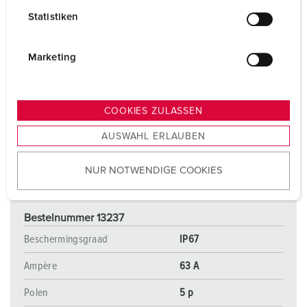
l
Statistiken
l
i
g
Marketing
u
n
g
COOKIES ZULASSEN
s
AUSWAHL ERLAUBEN
a
u
NUR NOTWENDIGE COOKIES
s
w
a
Bestelnummer 13237
h
l
Beschermingsgraad
IP67
Ampère
63 A
Polen
5 p