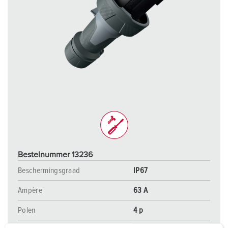
Bestelnummer 13236
Beschermingsgraad
IP67
Ampère
63 A
Polen
4 p