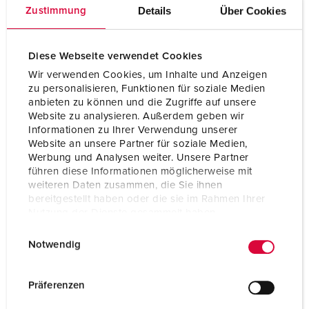
Voltage
600 - 690 V
Details
Über Cookies
Zustimmung
Aansluittechniek
schroefklemmen
Contacten
hittebestendig
Diese Webseite verwendet Cookies
binnenwerk
Wir verwenden Cookies, um Inhalte und Anzeigen
zu personalisieren, Funktionen für soziale Medien
Contacten
vernikkelde contacten
anbieten zu können und die Zugriffe auf unsere
Website zu analysieren. Außerdem geben wir
Informationen zu Ihrer Verwendung unserer
Website an unsere Partner für soziale Medien,
NAAR HET PRODUCT
Werbung und Analysen weiter. Unsere Partner
führen diese Informationen möglicherweise mit
weiteren Daten zusammen, die Sie ihnen
bereitgestellt haben oder die sie im Rahmen Ihrer
Nutzung der Dienste gesammelt haben.
E
Datenschutzerklärung
Impressum
Notwendig
i
n
w
Präferenzen
i