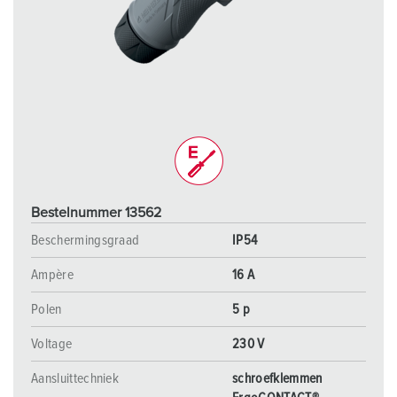
Bestelnummer 13562
Beschermingsgraad
IP54
Ampère
16 A
Polen
5 p
Voltage
230 V
Aansluittechniek
schroefklemmen