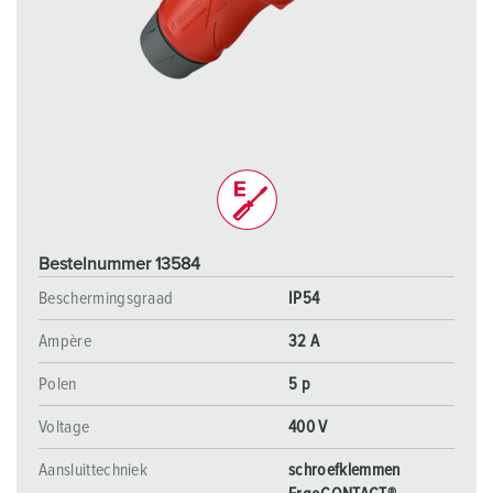
Bestelnummer 13584
Beschermingsgraad
IP54
Ampère
32 A
Polen
5 p
Voltage
400 V
Aansluittechniek
schroefklemmen