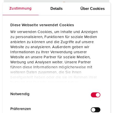
Details
Über Cookies
Zustimmung
Diese Webseite verwendet Cookies
Wir verwenden Cookies, um Inhalte und Anzeigen
zu personalisieren, Funktionen für soziale Medien
anbieten zu können und die Zugriffe auf unsere
Website zu analysieren. Außerdem geben wir
Informationen zu Ihrer Verwendung unserer
Website an unsere Partner für soziale Medien,
Werbung und Analysen weiter. Unsere Partner
führen diese Informationen möglicherweise mit
weiteren Daten zusammen, die Sie ihnen
bereitgestellt haben oder die sie im Rahmen Ihrer
Nutzung der Dienste gesammelt haben.
E
Datenschutzerklärung
Impressum
Bestelnummer 13582
Notwendig
i
Beschermingsgraad
IP54
n
w
Präferenzen
Ampère
32 A