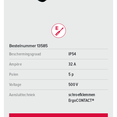
Bestelnummer 13585
Beschermingsgraad
IP54
Ampère
32 A
Polen
5 p
Voltage
500 V
Aansluittechniek
schroefklemmen
ErgoCONTACT®