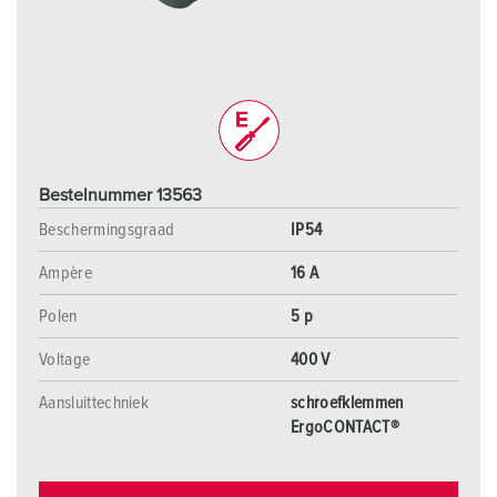
Bestelnummer 13563
Beschermingsgraad
IP54
Ampère
16 A
Polen
5 p
Voltage
400 V
Aansluittechniek
schroefklemmen
ErgoCONTACT®