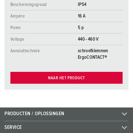
Beschermingsgraad
IP54
Ampère
16 A
Polen
5 p
Voltage
440 - 460 V
Aansluittechniek
schroefklemmen
ErgoCONTACT®
NAAR HET PRODUCT
PRODUCTEN / OPLOSSINGEN
SERVICE