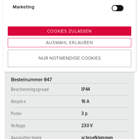
g
Marketing
u
n
g
COOKIES ZULASSEN
s
AUSWAHL ERLAUBEN
a
u
NUR NOTWENDIGE COOKIES
s
w
a
Bestelnummer 847
h
l
Beschermingsgraad
IP44
Ampère
16 A
Polen
3 p
Voltage
230 V
Aansluittechniek
schroefklemmen