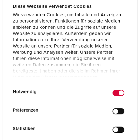
Voltage
110 V
Diese Webseite verwendet Cookies
Aansluittechniek
schroefklemmen
Wir verwenden Cookies, um Inhalte und Anzeigen
zu personalisieren, Funktionen für soziale Medien
Contacten
standaard
anbieten zu können und die Zugriffe auf unsere
Website zu analysieren. Außerdem geben wir
Informationen zu Ihrer Verwendung unserer
Website an unsere Partner für soziale Medien,
NAAR HET PRODUCT
Werbung und Analysen weiter. Unsere Partner
führen diese Informationen möglicherweise mit
weiteren Daten zusammen, die Sie ihnen
bereitgestellt haben oder die sie im Rahmen Ihrer
Nutzung der Dienste gesammelt haben.
E
Datenschutzerklärung
Impressum
Notwendig
i
n
w
Präferenzen
i
l
Statistiken
l
i