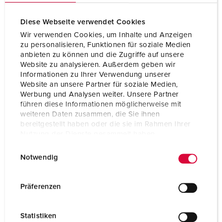
Diese Webseite verwendet Cookies
Wir verwenden Cookies, um Inhalte und Anzeigen
zu personalisieren, Funktionen für soziale Medien
anbieten zu können und die Zugriffe auf unsere
Website zu analysieren. Außerdem geben wir
Informationen zu Ihrer Verwendung unserer
Website an unsere Partner für soziale Medien,
Werbung und Analysen weiter. Unsere Partner
führen diese Informationen möglicherweise mit
weiteren Daten zusammen, die Sie ihnen
bereitgestellt haben oder die sie im Rahmen Ihrer
Nutzung der Dienste gesammelt haben.
E
Datenschutzerklärung
Impressum
Bestelnummer 2989
Notwendig
i
Beschermingsgraad
IP67
n
w
Ampère
125 A
Präferenzen
i
Polen
5 p
l
Statistiken
l