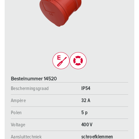
Bestelnummer 14520
Beschermingsgraad
IP54
Ampère
32 A
Polen
5 p
Voltage
400 V
Aansluittechniek
schroefklemmen