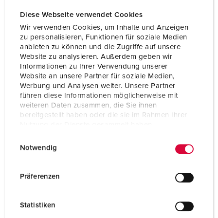
Diese Webseite verwendet Cookies
Wir verwenden Cookies, um Inhalte und Anzeigen
zu personalisieren, Funktionen für soziale Medien
anbieten zu können und die Zugriffe auf unsere
Website zu analysieren. Außerdem geben wir
Informationen zu Ihrer Verwendung unserer
Website an unsere Partner für soziale Medien,
Werbung und Analysen weiter. Unsere Partner
führen diese Informationen möglicherweise mit
weiteren Daten zusammen, die Sie ihnen
bereitgestellt haben oder die sie im Rahmen Ihrer
Nutzung der Dienste gesammelt haben.
Bestelnummer 14510
E
Datenschutzerklärung
Impressum
Notwendig
Beschermingsgraad
IP54
i
n
Ampère
16 A
w
Präferenzen
i
Polen
5 p
l
Statistiken
Voltage
400 V
l