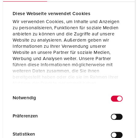
Diese Webseite verwendet Cookies
Wir verwenden Cookies, um Inhalte und Anzeigen
zu personalisieren, Funktionen für soziale Medien
anbieten zu können und die Zugriffe auf unsere
Website zu analysieren. Außerdem geben wir
Informationen zu Ihrer Verwendung unserer
Website an unsere Partner für soziale Medien,
Werbung und Analysen weiter. Unsere Partner
führen diese Informationen möglicherweise mit
weiteren Daten zusammen, die Sie ihnen
bereitgestellt haben oder die sie im Rahmen Ihrer
Nutzung der Dienste gesammelt haben.
E
Datenschutzerklärung
Impressum
Bestelnummer 5612506N
Notwendig
i
Beschermingsgraad
IP67 / IP69
n
w
Ampère
16 A
Präferenzen
i
Polen
5 p
l
Statistiken
l