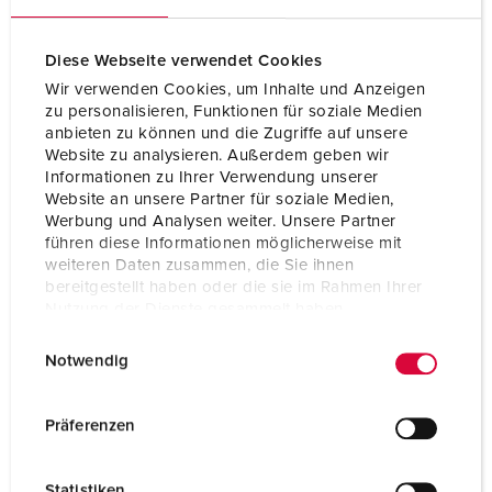
Diese Webseite verwendet Cookies
Wir verwenden Cookies, um Inhalte und Anzeigen
zu personalisieren, Funktionen für soziale Medien
anbieten zu können und die Zugriffe auf unsere
Website zu analysieren. Außerdem geben wir
Informationen zu Ihrer Verwendung unserer
Website an unsere Partner für soziale Medien,
Werbung und Analysen weiter. Unsere Partner
führen diese Informationen möglicherweise mit
weiteren Daten zusammen, die Sie ihnen
bereitgestellt haben oder die sie im Rahmen Ihrer
Nutzung der Dienste gesammelt haben.
Bestelnummer 997AB
E
Datenschutzerklärung
Impressum
Notwendig
Beschermingsgraad
IP44
i
n
Ampère
16 A
w
Präferenzen
i
Polen
3 p
l
Statistiken