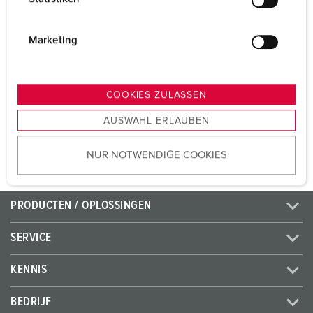
Voltage
230 V
l
i
Aansluittechniek
zonder schroeven,
g
Marketing
TwinCONTACT
u
n
Contacten
standaard
g
COOKIES ZULASSEN
s
AUSWAHL ERLAUBEN
NAAR HET PRODUCT
a
u
NUR NOTWENDIGE COOKIES
s
w
a
PRODUCTEN / OPLOSSINGEN
h
l
SERVICE
KENNIS
BEDRIJF